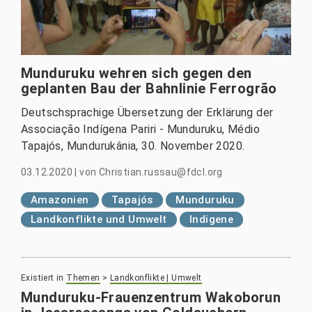
Munduruku wehren sich gegen den
geplanten Bau der Bahnlinie Ferrogrão
Deutschsprachige Übersetzung der Erklärung der
Associação Indígena Pariri - Munduruku, Médio
Tapajós, Mundurukânia, 30. November 2020.
03.12.2020
|
von
Christian.russau@fdcl.org
Amazonien
Tapajós
Munduruku
Landkonflikte und Umwelt
Indigene
Existiert in
Themen
>
Landkonflikte | Umwelt
Munduruku-Frauenzentrum Wakoborun