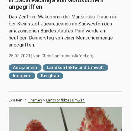
in Jacareacanga von Goldsuchern
angegriffen
Das Zentrum Wakoborun der Munduruku-Frauen in
der Kleinstadt Jacareacanga im Südwesten des
amazonischen Bundesstaates Pará wurde am
heutigen Donnerstag von einer Menschenmenge
angegriffen.
25.03.2021
|
von
Christian.russau@fdcl.org
Amazonien
Landkonflikte und Umwelt
Indigene
Bergbau
Existiert in
Themen
>
Landkonflikte | Umwelt