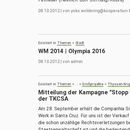
08.10.2012
|
von
yoko.woldering@kooperation-b
Existiert in
Themen
>
Stadt
WM 2014 | Olympia 2016
08.10.2012
|
von
admin
Existiert in
Themen
>
…
>
Großprojekte
>
Thyssen-Kru
Mitteilung der Kampagne “Stopp
der TKCSA
Am 28. September erhält die Companhia Si
Werk in Santa Cruz. Für uns ist der Verkauf
die schon unzählige Rechtsverletzungen b
Staatsanwaltschaft ist und die bedeutende 