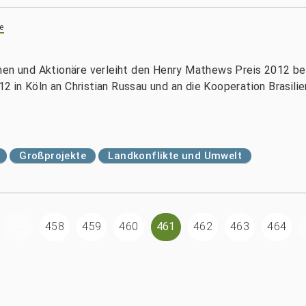
e
nen und Aktionäre verleiht den Henry Mathews Preis 2012 be
 in Köln an Christian Russau und an die Kooperation Brasilie
Großprojekte
Landkonflikte und Umwelt
...
458
459
460
461
462
463
464