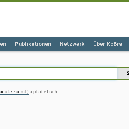
gen
Publikationen
Netzwerk
Über KoBra
ueste zuerst)
alphabetisch