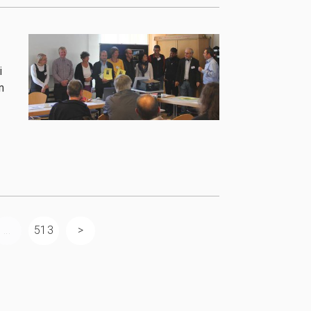
i
n
...
513