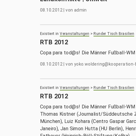
08.10.2012
|
von
admin
Existiert in
Veranstaltungen
>
Runder Tisch Brasilien
RTB 2012
Copa para tod@s! Die Männer Fußball-WM 
08.10.2012
|
von
yoko.woldering@kooperation-b
Existiert in
Veranstaltungen
>
Runder Tisch Brasilien
RTB 2012
Copa para tod@s! Die Männer Fußball-WM 
Thomas Kistner (Journalist/Süddeutsche Ze
München), Luiz Kohara (Centro Gaspar Garc
Janeiro), Jan Simon Hutta (HU Berlin), H
Fatheuer (Heinrich-Böll-Stiftung/KoBra)