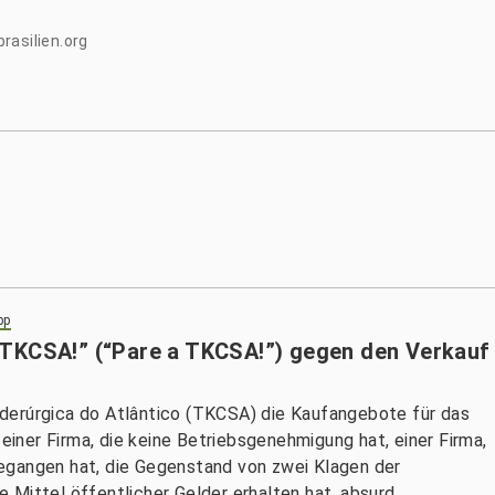
rasilien.org
pp
 TKCSA!” (“Pare a TKCSA!”) gegen den Verkauf
derúrgica do Atlântico (TKCSA) die Kaufangebote für das
 einer Firma, die keine Betriebsgenehmigung hat, einer Firma,
egangen hat, die Gegenstand von zwei Klagen der
Mittel öffentlicher Gelder erhalten hat, absurd.