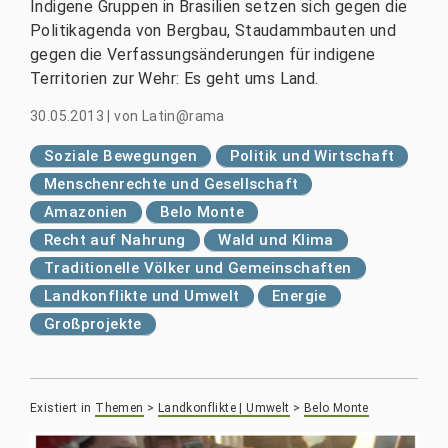
Indigene Gruppen in Brasilien setzen sich gegen die
Politikagenda von Bergbau, Staudammbauten und
gegen die Verfassungsänderungen für indigene
Territorien zur Wehr: Es geht ums Land.
30.05.2013
|
von
Latin@rama
Soziale Bewegungen
Politik und Wirtschaft
Menschenrechte und Gesellschaft
Amazonien
Belo Monte
Recht auf Nahrung
Wald und Klima
Traditionelle Völker und Gemeinschaften
Landkonflikte und Umwelt
Energie
Großprojekte
Existiert in
Themen
>
Landkonflikte | Umwelt
>
Belo Monte