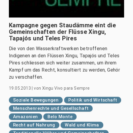
Kampagne gegen Staudämme eint die
Gemeinschaften der Flüsse Xingu,
Tapajós und Teles Pires
Die von den Wasserkraftwerken betroffenen
Indigenen an den Flüssen Xingu, Tapajós und Teles
Pires schliessen sich weiter zusammen, um ihrem
Kampf um das Recht, konsultiert zu werden, Gehör
zu verschaffen.
19.05.2013
|
von
Xingu Vivo para Sempre
Soziale Bewegungen
Politik und Wirtschaft
Menschenrechte und Gesellschaft
Amazonien
Belo Monte
Recht auf Nahrung
Wald und Klima