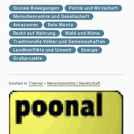
Soziale Bewegungen
Politik und Wirtschaft
Menschenrechte und Gesellschaft
Amazonien
Belo Monte
Recht auf Nahrung
Wald und Klima
Traditionelle Völker und Gemeinschaften
Landkonflikte und Umwelt
Energie
Großprojekte
Existiert in
Themen
>
Menschenrechte | Gesellschaft