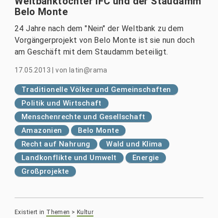
Weltbanktochter IFC und der Staudamm
Belo Monte
24 Jahre nach dem "Nein" der Weltbank zu dem
Vorgängerprojekt von Belo Monte ist sie nun doch
am Geschäft mit dem Staudamm beteiligt.
17.05.2013
|
von
latin@rama
Traditionelle Völker und Gemeinschaften
Politik und Wirtschaft
Menschenrechte und Gesellschaft
Amazonien
Belo Monte
Recht auf Nahrung
Wald und Klima
Landkonflikte und Umwelt
Energie
Großprojekte
Existiert in
Themen
>
Kultur