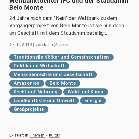
Weltbanktochter IFC und der Staudamm
Belo Monte
24 Jahre nach dem "Nein" der Weltbank zu dem
Vorgängerprojekt von Belo Monte ist sie nun doch
am Geschäft mit dem Staudamm beteiligt.
17.05.2013
|
von
latin@rama
Traditionelle Völker und Gemeinschaften
Politik und Wirtschaft
Menschenrechte und Gesellschaft
Amazonien
Belo Monte
Recht auf Nahrung
Wald und Klima
Landkonflikte und Umwelt
Energie
Großprojekte
Existiert in
Themen
>
Kultur