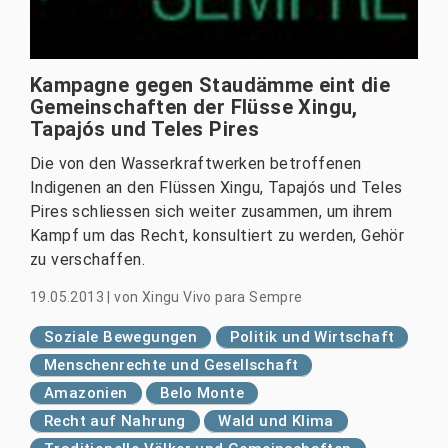
Kampagne gegen Staudämme eint die
Gemeinschaften der Flüsse Xingu,
Tapajós und Teles Pires
Die von den Wasserkraftwerken betroffenen
Indigenen an den Flüssen Xingu, Tapajós und Teles
Pires schliessen sich weiter zusammen, um ihrem
Kampf um das Recht, konsultiert zu werden, Gehör
zu verschaffen.
19.05.2013
|
von
Xingu Vivo para Sempre
Soziale Bewegungen
Politik und Wirtschaft
Menschenrechte und Gesellschaft
Amazonien
Belo Monte
Recht auf Nahrung
Wald und Klima