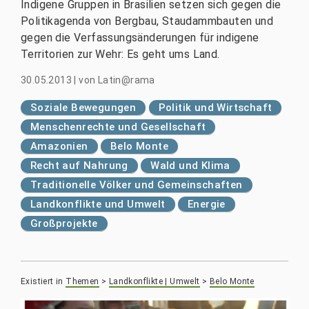
Indigene Gruppen in Brasilien setzen sich gegen die
Politikagenda von Bergbau, Staudammbauten und
gegen die Verfassungsänderungen für indigene
Territorien zur Wehr: Es geht ums Land.
30.05.2013
|
von
Latin@rama
Soziale Bewegungen
Politik und Wirtschaft
Menschenrechte und Gesellschaft
Amazonien
Belo Monte
Recht auf Nahrung
Wald und Klima
Traditionelle Völker und Gemeinschaften
Landkonflikte und Umwelt
Energie
Großprojekte
Existiert in
Themen
>
Landkonflikte | Umwelt
>
Belo Monte