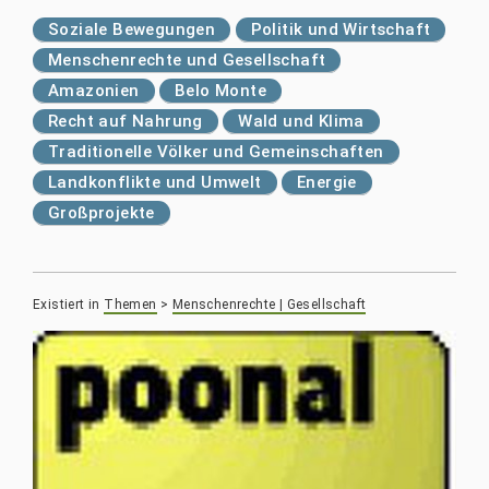
Soziale Bewegungen
Politik und Wirtschaft
Menschenrechte und Gesellschaft
Amazonien
Belo Monte
Recht auf Nahrung
Wald und Klima
Traditionelle Völker und Gemeinschaften
Landkonflikte und Umwelt
Energie
Großprojekte
Existiert in
Themen
>
Menschenrechte | Gesellschaft