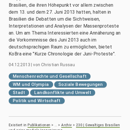
Brasilien, die ihren Höhepunkt vor allem zwischen
dem 13. und dem 27. Juni 2013 hatten, halten in
Brasilien die Debatten um die Sichtweisen,
Interpretationen und Analysen der Massenproteste
an. Um am Thema Interessierten eine Annäherung an
die Vorkommnisse des Juni 2013 auch im
deutschsprachigen Raum zu ermöglichen, bietet
KoBra eine "Kurze Chronologie der Juni-Proteste".
04.12.2013
|
von
Christian Russau
Menschenrechte und Gesellschaft
WM und Olympia
Soziale Bewegungen
Stadt
Landkonflikte und Umwelt
Politik und Wirtschaft
Existiert in
Publikationen
>
…
>
Archiv
>
230 | Gewaltiges Brasilien