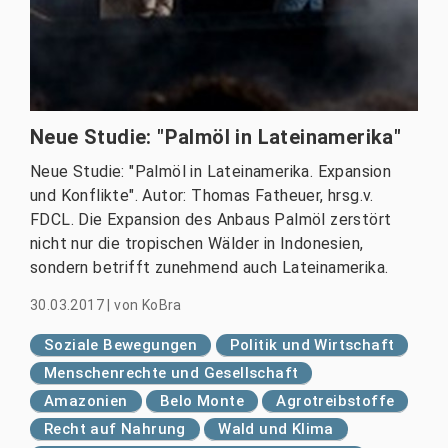
Neue Studie: "Palmöl in Lateinamerika"
Neue Studie: "Palmöl in Lateinamerika. Expansion
und Konflikte". Autor: Thomas Fatheuer, hrsg.v.
FDCL. Die Expansion des Anbaus Palmöl zerstört
nicht nur die tropischen Wälder in Indonesien,
sondern betrifft zunehmend auch Lateinamerika.
30.03.2017
|
von
KoBra
Soziale Bewegungen
Politik und Wirtschaft
Menschenrechte und Gesellschaft
Amazonien
Belo Monte
Agrotreibstoffe
Recht auf Nahrung
Wald und Klima