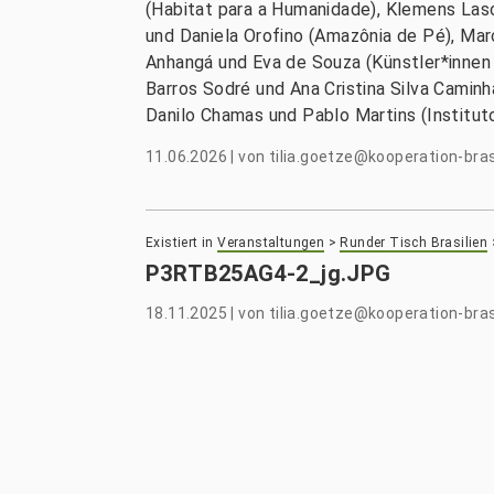
(Habitat para a Humanidade), Klemens Lasc
und Daniela Orofino (Amazônia de Pé), Mar
Anhangá und Eva de Souza (Künstler*innen 
Barros Sodré und Ana Cristina Silva Caminh
Danilo Chamas und Pablo Martins (Instituto 
11.06.2026
|
von
tilia.goetze@kooperation-bras
Existiert in
Veranstaltungen
>
Runder Tisch Brasilien
P3RTB25AG4-2_jg.JPG
18.11.2025
|
von
tilia.goetze@kooperation-bras