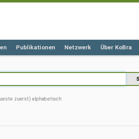
gen
Publikationen
Netzwerk
Über KoBra
ueste zuerst)
alphabetisch