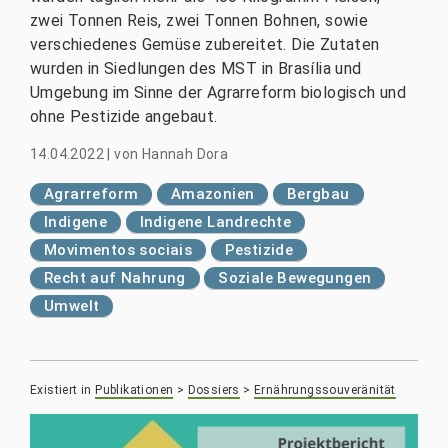
zwei Tonnen Reis, zwei Tonnen Bohnen, sowie
verschiedenes Gemüse zubereitet. Die Zutaten
wurden in Siedlungen des MST in Brasília und
Umgebung im Sinne der Agrarreform biologisch und
ohne Pestizide angebaut.
14.04.2022
|
von
Hannah Dora
Agrarreform
Amazonien
Bergbau
Indigene
Indigene Landrechte
Movimentos sociais
Pestizide
Recht auf Nahrung
Soziale Bewegungen
Umwelt
Existiert in
Publikationen
>
Dossiers
>
Ernährungssouveränität