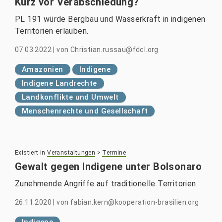
Kurz vor Verabschiedung?
PL 191 würde Bergbau und Wasserkraft in indigenen
Territorien erlauben.
07.03.2022
|
von
Christian.russau@fdcl.org
Amazonien
Indigene
Indigene Landrechte
Landkonflikte und Umwelt
Menschenrechte und Gesellschaft
Existiert in
Veranstaltungen
>
Termine
Gewalt gegen Indigene unter Bolsonaro
Zunehmende Angriffe auf traditionelle Territorien
26.11.2020
|
von
fabian.kern@kooperation-brasilien.org
Indigene