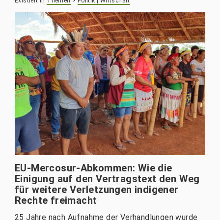
Existiert in
Themen
>
Politik | Wirtschaft
EU-Mercosur-Abkommen: Wie die
Einigung auf den Vertragstext den Weg
für weitere Verletzungen indigener
Rechte freimacht
25 Jahre nach Aufnahme der Verhandlungen wurde