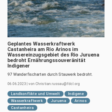
Geplantes Wasserkraftwerk
Castanheira am Rio Arinos im
Wassereinzugsgebiet des Rio Juruena
bedroht Ernährungssouveränität
Indigener
97 Wanderfischarten durch Stauwerk bedroht.
06.06.2023
|
von
Christian.russau@fdcl.org
Landkonflikte und Umwelt
Indigene
Wasserkraftwerk
Juruena
Arinos
Castanheira