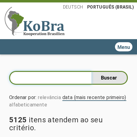
DEUTSCH
PORTUGUÊS (BRASIL)
Toggle n
Ordenar por
:
relevância
data (mais recente primeiro)
alfabeticamente
5125
itens atendem ao seu
critério.