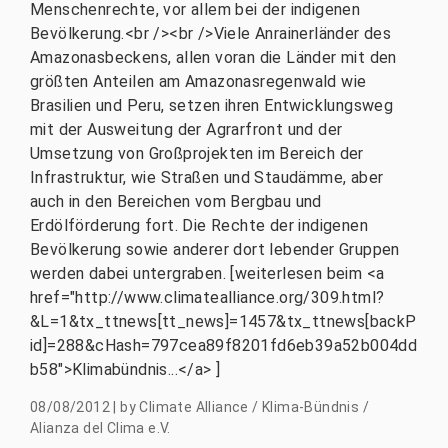
Menschenrechte, vor allem bei der indigenen
Bevölkerung.<br /><br />Viele Anrainerländer des
Amazonasbeckens, allen voran die Länder mit den
größten Anteilen am Amazonasregenwald wie
Brasilien und Peru, setzen ihren Entwicklungsweg
mit der Ausweitung der Agrarfront und der
Umsetzung von Großprojekten im Bereich der
Infrastruktur, wie Straßen und Staudämme, aber
auch in den Bereichen vom Bergbau und
Erdölförderung fort. Die Rechte der indigenen
Bevölkerung sowie anderer dort lebender Gruppen
werden dabei untergraben. [weiterlesen beim <a
href="http://www.climatealliance.org/309.html?
&L=1&tx_ttnews[tt_news]=1457&tx_ttnews[backP
id]=288&cHash=797cea89f8201fd6eb39a52b004dd
b58">Klimabündnis...</a> ]
08/08/2012
|
by
Climate Alliance / Klima-Bündnis /
Alianza del Clima e.V.