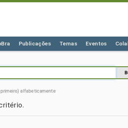
oBra
Publicações
Temas
Eventos
Cola
primeiro)
alfabeticamente
ritério.