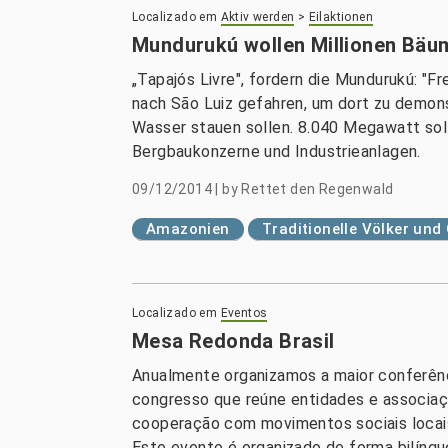
Localizado em
Aktiv werden
>
Eilaktionen
Mundurukú wollen Millionen Bäu
„Tapajós Livre", fordern die Mundurukú: "Fr
nach São Luiz gefahren, um dort zu demon
Wasser stauen sollen. 8.040 Megawatt soll
Bergbaukonzerne und Industrieanlagen.
09/12/2014
|
by
Rettet den Regenwald
Amazonien
Traditionelle Völker un
Localizado em
Eventos
Mesa Redonda Brasil
Anualmente organizamos a maior conferênc
congresso que reúne entidades e associaç
cooperação com movimentos sociais locais
Este evento é organizado de forma bilíng