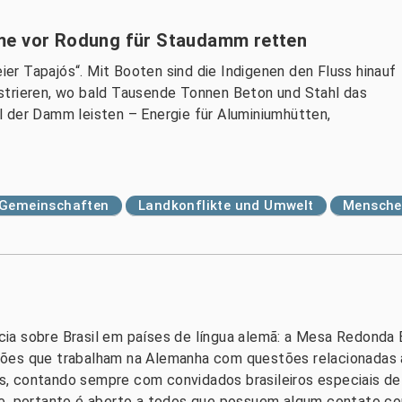
me vor Rodung für Staudamm retten
eier Tapajós“. Mit Booten sind die Indigenen den Fluss hinauf
strieren, wo bald Tausende Tonnen Beton und Stahl das
 der Damm leisten – Energie für Aluminiumhütten,
d Gemeinschaften
Landkonflikte und Umwelt
Menschen
ia sobre Brasil em países de língua alemã: a Mesa Redonda B
ões que trabalham na Alemanha com questões relacionadas a
, contando sempre com convidados brasileiros especiais de
ue, portanto é aberto a todos que possuem algum contato c