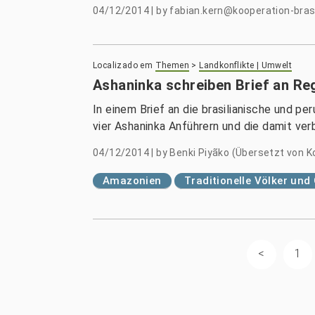
04/12/2014
|
by
fabian.kern@kooperation-brasi
Localizado em
Themen
>
Landkonflikte | Umwelt
Ashaninka schreiben Brief an Re
In einem Brief an die brasilianische und 
vier Ashaninka Anführern und die damit v
04/12/2014
|
by
Benki Piyãko (Übersetzt von K
Amazonien
Traditionelle Völker un
1