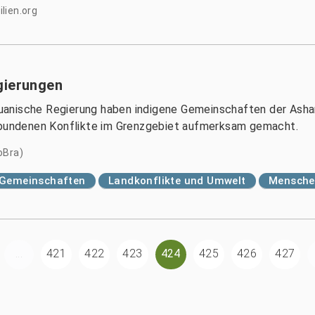
lien.org
gierungen
peruanische Regierung haben indigene Gemeinschaften der Asha
erbundenen Konflikte im Grenzgebiet aufmerksam gemacht.
oBra)
d Gemeinschaften
Landkonflikte und Umwelt
Menschen
...
421
422
423
424
425
426
427