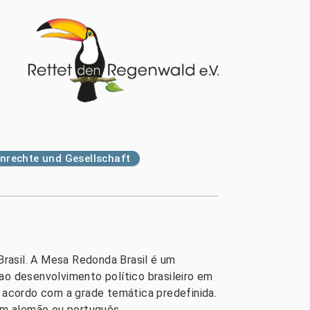
rechte und Gesellschaft
rasil. A Mesa Redonda Brasil é um
o desenvolvimento político brasileiro em
 acordo com a grade temática predefinida.
om alemão ou português.