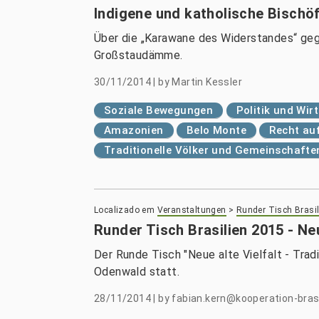
Indigene und katholische Bischöf
Über die „Karawane des Widerstandes“ ge
Großstaudämme.
30/11/2014
|
by
Martin Kessler
Soziale Bewegungen
Politik und Wir
Amazonien
Belo Monte
Recht au
Traditionelle Völker und Gemeinschafte
Localizado em
Veranstaltungen
>
Runder Tisch Brasil
Runder Tisch Brasilien 2015 - Neu
Der Runde Tisch "Neue alte Vielfalt - Trad
Odenwald statt.
28/11/2014
|
by
fabian.kern@kooperation-brasi