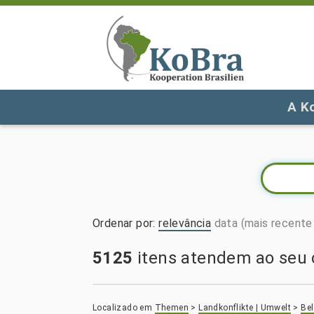
A K
Ordenar por
:
relevância
data (mais recente 
5125
itens atendem ao seu c
Localizado em
Themen
>
Landkonflikte | Umwelt
>
Be