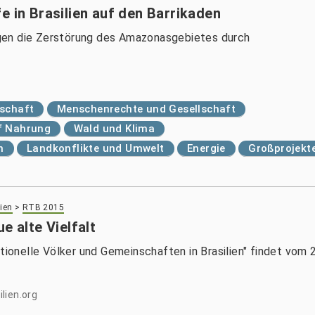
e in Brasilien auf den Barrikaden
gen die Zerstörung des Amazonasgebietes durch
tschaft
Menschenrechte und Gesellschaft
f Nahrung
Wald und Klima
n
Landkonflikte und Umwelt
Energie
Großprojekt
ien
>
RTB 2015
e alte Vielfalt
itionelle Völker und Gemeinschaften in Brasilien" findet vom
lien.org