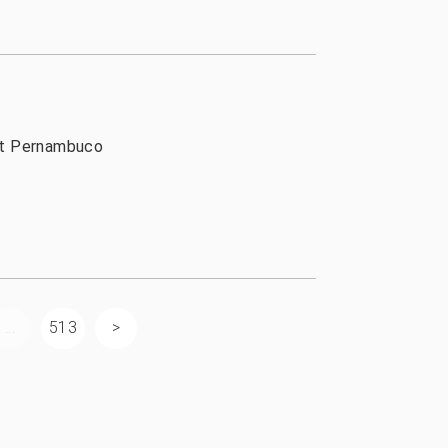
aat Pernambuco
...
513