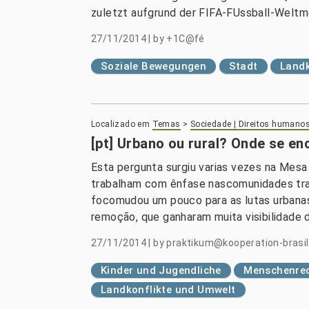
zuletzt aufgrund der FIFA-FUssball-Weltm
27/11/2014
|
by
+1C@fé
Soziale Bewegungen
Stadt
Landk
Localizado em
Temas
>
Sociedade | Direitos humano
[pt] Urbano ou rural? Onde se en
Esta pergunta surgiu varias vezes na Mesa
trabalham com ênfase nascomunidades trad
focomudou um pouco para as lutas urbanas
remoção, que ganharam muita visibilidade
27/11/2014
|
by
praktikum@kooperation-brasil
Kinder und Jugendliche
Menschenrec
Landkonflikte und Umwelt