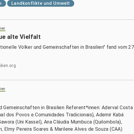
n
Landkonflikte und Umwelt
ien
e alte Vielfalt
itionelle Völker und Gemeinschaften in Brasilien" fand vom 2
lien.org
ien
und Gemeinschaften in Brasilien Referent*innen: Aderval Costa
nal dos Povos e Comunidades Tradicionais), Ademir Kabá
Gawora (Uni Kassel), Ana Cláudia Mumbuca (Quilombola),
, Elmy Pereira Soares & Marilene Alves de Souza (CAA)