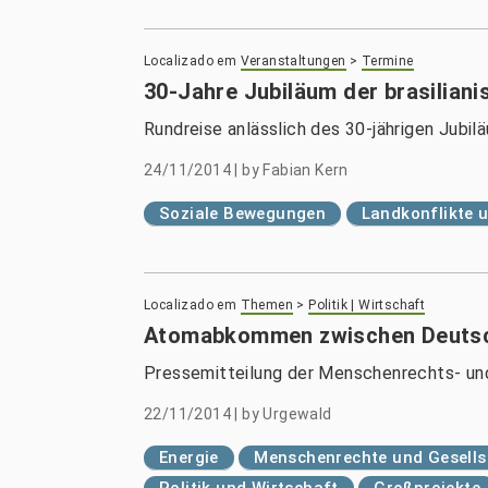
Localizado em
Veranstaltungen
>
Termine
30-Jahre Jubiläum der brasilia
Rundreise anlässlich des 30-jährigen Jub
24/11/2014
|
by
Fabian Kern
Soziale Bewegungen
Landkonflikte 
Localizado em
Themen
>
Politik | Wirtschaft
Atomabkommen zwischen Deutschl
Pressemitteilung der Menschenrechts- un
22/11/2014
|
by
Urgewald
Energie
Menschenrechte und Gesells
Politik und Wirtschaft
Großprojekte