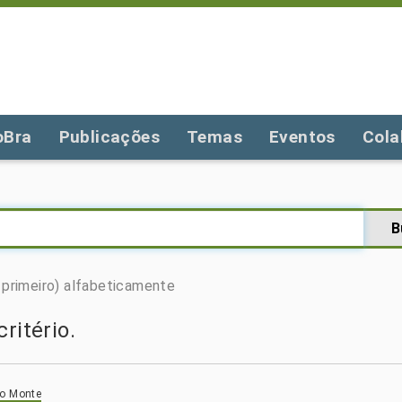
oBra
Publicações
Temas
Eventos
Cola
primeiro)
alfabeticamente
ritério.
lo Monte