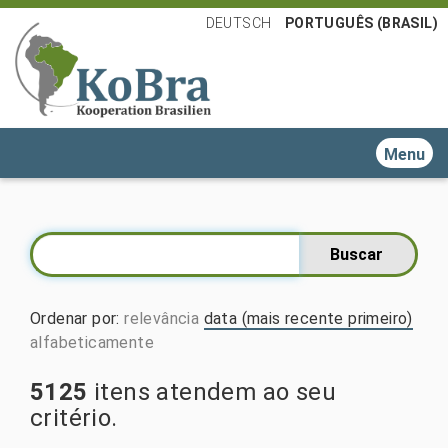
DEUTSCH
PORTUGUÊS (BRASIL)
Toggle n
Ordenar por
:
relevância
data (mais recente primeiro)
alfabeticamente
5125
itens atendem ao seu
critério.