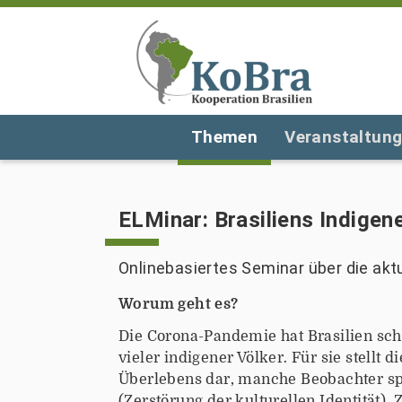
Themen
Veranstaltun
ELMinar: Brasiliens Indigen
Onlinebasiertes Seminar über die aktu
h
Worum geht es?
t
Die Corona-Pandemie hat Brasilien schw
t
vieler indigener Völker. Für sie stell
p
Überlebens dar, manche Beobachter s
s
(Zerstörung der kulturellen Identität)