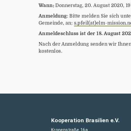
b
Wann:
Donnerstag, 20. August 2020, 19
r
Anmeldung
: Bitte melden Sie sich un
a
Gemeinde, an:
s.pfeil(at)elm-mission.n
s
i
Anmeldeschluss ist der 18. August 20
l
Nach der Anmeldung senden wir Ihnen 
i
kostenlos.
e
n
.
o
r
g
/
d
e
/
Kooperation Brasilien e.V.
t
Kronenstraße 16a