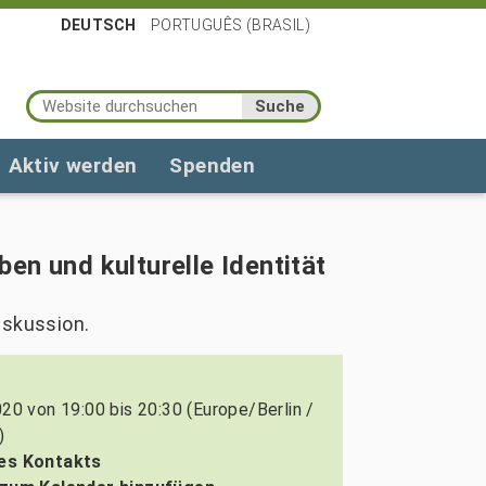
DEUTSCH
PORTUGUÊS (BRASIL)
Website durchsuchen
Erweiterte Suche…
Aktiv werden
Spenden
en und kulturelle Identität
iskussion.
020
von
19:00
bis
20:30
(Europe/Berlin /
)
es Kontakts