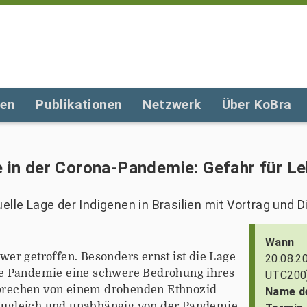
gen
Publikationen
Netzwerk
Über KoBra
e in der Corona-Pandemie: Gefahr für Leb
elle Lage der Indigenen in Brasilien mit Vortrag und D
Wann
er getroffen. Besonders ernst ist die Lage
20.08.2
t die Pandemie eine schwere Bedrohung ihres
UTC200
prechen von einem drohenden Ethnozid
Name d
. Zugleich und unabhängig von der Pandemie