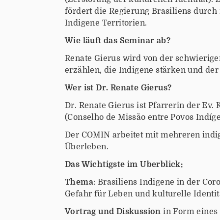
:
fördert die Regierung Brasiliens durch
/
Indigene Territorien.
/
w
Wie läuft das Seminar ab?
w
Renate Gierus wird von der schwierigen
w
erzählen, die Indigene stärken und der
.
k
Wer ist Dr. Renate Gierus?
o
Dr. Renate Gierus ist Pfarrerin der Ev
o
(Conselho de Missão entre Povos Indíge
p
e
Der COMIN arbeitet mit mehreren indig
r
Überleben.
a
Das Wichtigste im Überblick:
t
i
Thema
: Brasiliens Indigene in der Co
o
Gefahr für Leben und kulturelle Identit
n
Vortrag und Diskussion
in Form eines 
-