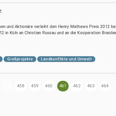
e
nen und Aktionäre verleiht den Henry Mathews Preis 2012 be
 in Köln an Christian Russau und an die Kooperation Brasilie
Großprojekte
Landkonflikte und Umwelt
...
458
459
460
461
462
463
464