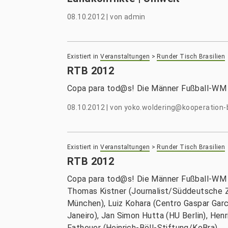
08.10.2012
|
von
admin
Existiert in
Veranstaltungen
>
Runder Tisch Brasilien
RTB 2012
Copa para tod@s! Die Männer Fußball-WM 
08.10.2012
|
von
yoko.woldering@kooperation-b
Existiert in
Veranstaltungen
>
Runder Tisch Brasilien
RTB 2012
Copa para tod@s! Die Männer Fußball-WM 
Thomas Kistner (Journalist/Süddeutsche Ze
München), Luiz Kohara (Centro Gaspar Garc
Janeiro), Jan Simon Hutta (HU Berlin), H
Fatheuer (Heinrich-Böll-Stiftung/KoBra)