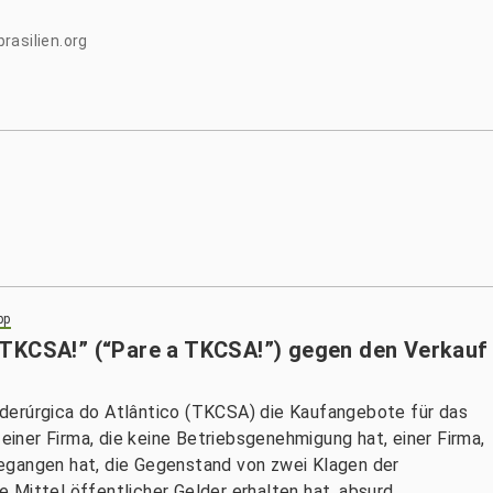
rasilien.org
pp
 TKCSA!” (“Pare a TKCSA!”) gegen den Verkauf
derúrgica do Atlântico (TKCSA) die Kaufangebote für das
 einer Firma, die keine Betriebsgenehmigung hat, einer Firma,
egangen hat, die Gegenstand von zwei Klagen der
Mittel öffentlicher Gelder erhalten hat, absurd.