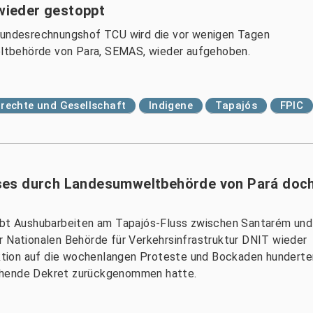
ieder gestoppt
 Bundesrechnungshof TCU wird die vor wenigen Tagen
ltbehörde von Para, SEMAS, wieder aufgehoben.
echte und Gesellschaft
Indigene
Tapajós
FPIC
ses durch Landesumweltbehörde von Pará doc
t Aushubarbeiten am Tapajós-Fluss zwischen Santarém und
r Nationalen Behörde für Verkehrsinfrastruktur DNIT wieder
eaktion auf die wochenlangen Proteste und Bockaden hunderte
chende Dekret zurückgenommen hatte.