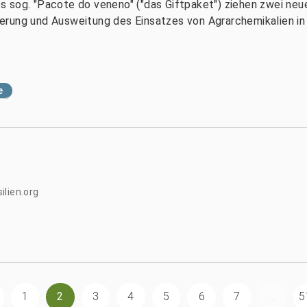
 sog. "Pacote do veneno" ("das Giftpaket") ziehen zwei neu
isierung und Ausweitung des Einsatzes von Agrarchemikalien in
e
ilien.org
1
2
3
4
5
6
7
...
5