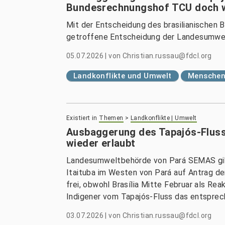
Bundesrechnungshof TCU doch w
Mit der Entscheidung des brasilianischen
getroffene Entscheidung der Landesumwe
05.07.2026
|
von
Christian.russau@fdcl.org
Landkonflikte und Umwelt
Menschenr
Existiert in
Themen
>
Landkonflikte | Umwelt
Ausbaggerung des Tapajós-Flus
wieder erlaubt
Landesumweltbehörde von Pará SEMAS gib
Itaituba im Westen von Pará auf Antrag de
frei, obwohl Brasília Mitte Februar als R
Indigener vom Tapajós-Fluss das entspre
03.07.2026
|
von
Christian.russau@fdcl.org