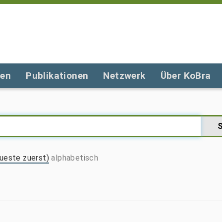
gen
Publikationen
Netzwerk
Über KoBra
ueste zuerst)
alphabetisch