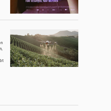
en
n,
bt