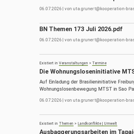
06.07.2026
|
von
uta.grunert@kooperation-bras
BN Themen 173 Juli 2026.pdf
06.07.2026
|
von
uta.grunert@kooperation-bras
Existiert in
Veranstaltungen
>
Termine
Die Wohnungsloseninitiative MT
Auf Einladung der Brasilieninitiative Freibu
Wohnungslosenbewegung MTST in Sao Paul
06.07.2026
|
von
uta.grunert@kooperation-bras
Existiert in
Themen
>
Landkonflikte | Umwelt
Ausbaggerungsarbeiten im Tapajó