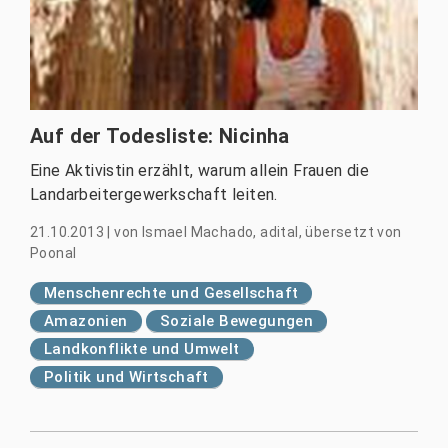
Auf der Todesliste: Nicinha
Eine Aktivistin erzählt, warum allein Frauen die
Landarbeitergewerkschaft leiten.
21.10.2013
|
von
Ismael Machado, adital, übersetzt von
Poonal
Menschenrechte und Gesellschaft
Amazonien
Soziale Bewegungen
Landkonflikte und Umwelt
Politik und Wirtschaft