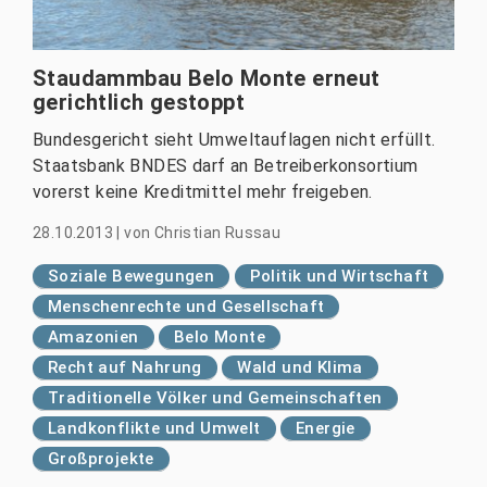
Staudammbau Belo Monte erneut
gerichtlich gestoppt
Bundesgericht sieht Umweltauflagen nicht erfüllt.
Staatsbank BNDES darf an Betreiberkonsortium
vorerst keine Kreditmittel mehr freigeben.
28.10.2013
|
von
Christian Russau
Soziale Bewegungen
Politik und Wirtschaft
Menschenrechte und Gesellschaft
Amazonien
Belo Monte
Recht auf Nahrung
Wald und Klima
Traditionelle Völker und Gemeinschaften
Landkonflikte und Umwelt
Energie
Großprojekte