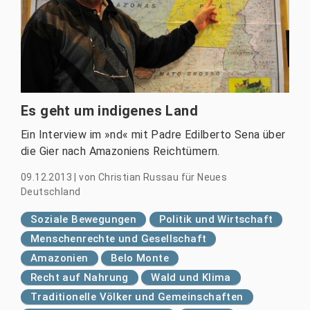
Es geht um indigenes Land
Ein Interview im »nd« mit Padre Edilberto Sena über
die Gier nach Amazoniens Reichtümern.
09.12.2013
|
von
Christian Russau für Neues
Deutschland
Soziale Bewegungen
Politik und Wirtschaft
Menschenrechte und Gesellschaft
Amazonien
Belo Monte
Recht auf Nahrung
Wald und Klima
Traditionelle Völker und Gemeinschaften