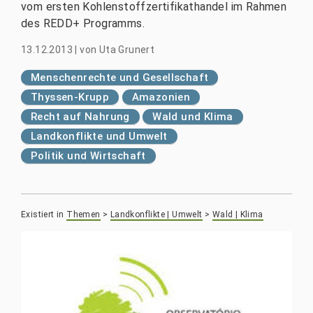
vom ersten Kohlenstoffzertifikathandel im Rahmen
des REDD+ Programms.
13.12.2013
|
von
Uta Grunert
Menschenrechte und Gesellschaft
Thyssen-Krupp
Amazonien
Recht auf Nahrung
Wald und Klima
Landkonflikte und Umwelt
Politik und Wirtschaft
Existiert in
Themen
>
Landkonflikte | Umwelt
>
Wald | Klima