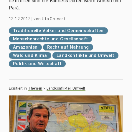
betroffen sind die Bundesstaaten Mato Grosso und
Pará.
13.12.2013
|
von
Uta Grunert
Traditionelle Völker und Gemeinschaften
Menschenrechte und Gesellschaft
Amazonien
Recht auf Nahrung
Wald und Klima
Landkonflikte und Umwelt
Politik und Wirtschaft
Existiert in
Themen
>
Landkonflikte | Umwelt