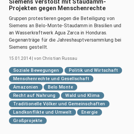
Siemens verstößt mit Staudamm-
Projekten gegen Menschenrechte
Gruppen protestieren gegen die Beteiligung von
Siemens an Belo-Monte-Staudamm in Brasilien und
an Wasserkraftwerk Agua Zarca in Honduras.
Gegenanträge für die Jahreshauptversammlung bei
Siemens gestellt.
15.01.2014
|
von
Christian Russau
Soziale Bewegungen
Politik und Wirtschaft
Menschenrechte und Gesellschaft
Amazonien
Belo Monte
Recht auf Nahrung
Wald und Klima
Traditionelle Völker und Gemeinschaften
Landkonflikte und Umwelt
Energie
Großprojekte