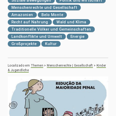
Soziale Bewegungen
Politik und Wirtschaft
Menschenrechte und Gesellschaft
Amazonien
Belo Monte
Recht auf Nahrung
Wald und Klima
Traditionelle Völker und Gemeinschaften
Landkonflikte und Umwelt
Energie
Großprojekte
Kultur
Localizado em
Themen
>
Menschenrechte | Gesellschaft
>
Kinder
& Jugendliche