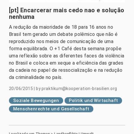
[pt] Encarcerar mais cedo nao e solução
nenhuma
A redução da maioridade de 18 para 16 anos no
Brasil tem gerado um debate polêmico que não é
reproduzido nos meios de comunicação de uma
forma equilibrada. O +1 Café desta semana propõe
uma reflexão sobre as diferentes faces da violência
no Brasil e coloca em xeque a eficiência das grades
da cadeia no papel de ressocialização e na redução
da criminalidade no país.
20/06/2015
|
by
praktikum@kooperation-brasilien.org
Soziale Bewegungen
Politik und Wirtschaft
Menschenrechte und Gesellschaft
Localizado em
Themen
>
Landkonflikte | Umwelt