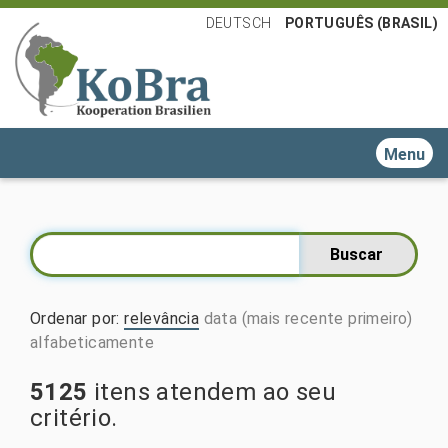
DEUTSCH
PORTUGUÊS (BRASIL)
Toggle n
Ordenar por
:
relevância
data (mais recente primeiro)
alfabeticamente
5125
itens atendem ao seu
critério.