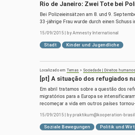
Rio de Janeiro: Zwei Tote bei Pol
Bei Polizeieinsätzen am 8. und 9. Septembe
33-jährige Frau wurde durch einen Schuss i
15/09/2015
|
by
Amnesty International
Stadt
Kinder und Jugendliche
Localizado em
Temas
>
Sociedade | Direitos humano
[pt] A situação dos refugiados n
Em abril tratamos sobre a questão dos re
migratórios para a Europa se intensificar
recomeçar a vida em outros países tornou-s
15/09/2015
|
by
praktikum@kooperation-brasil
Soziale Bewegungen
Politik und Wir