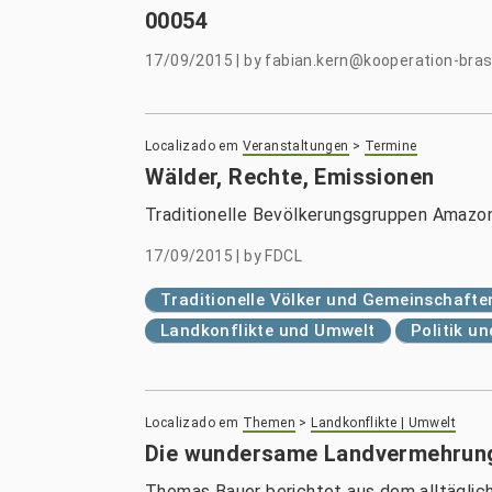
00054
17/09/2015
|
by
fabian.kern@kooperation-brasi
Localizado em
Veranstaltungen
>
Termine
Wälder, Rechte, Emissionen
Traditionelle Bevölkerungsgruppen Amazoni
17/09/2015
|
by
FDCL
Traditionelle Völker und Gemeinschafte
Landkonflikte und Umwelt
Politik u
Localizado em
Themen
>
Landkonflikte | Umwelt
Die wundersame Landvermehrun
Thomas Bauer berichtet aus dem alltäglich