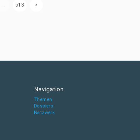
...
513
Navigation
Themen
Dossiers
Netzwerk