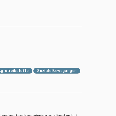
Agrotreibstoffe
Soziale Bewegungen
ie Landpastoralkommission zu kämpfen hat.