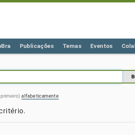
oBra
Publicações
Temas
Eventos
Cola
primeiro)
alfabeticamente
ritério.