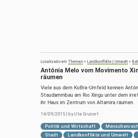
Localizado em
Themen
>
Landkonflikte | Umwelt
>
Be
Antônia Melo vom Movimento Xing
räumen
Viele aus dem KoBra-Umfeld kennen Antôni
Staudammbau am Rio Xingu unter dem irr
ihr Haus im Zentrum von Altamira räumen.
14/09/2015
|
by
Uta Grunert
Politik und Wirtschaft
Menschenrech
Stadt
Landkonflikte und Umwelt