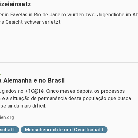
izeieinsatz
r in Favelas in Rio de Janeiro wurden zwei Jugendliche im A
ns Gesicht schwer verletzt.
s
a Alemanha e no Brasil
fugiados no +1C@fé. Cinco meses depois, os processos
am e a situação de permanência desta população que busca
e ainda mais difícil.
ien.org
tschaft
Menschenrechte und Gesellschaft