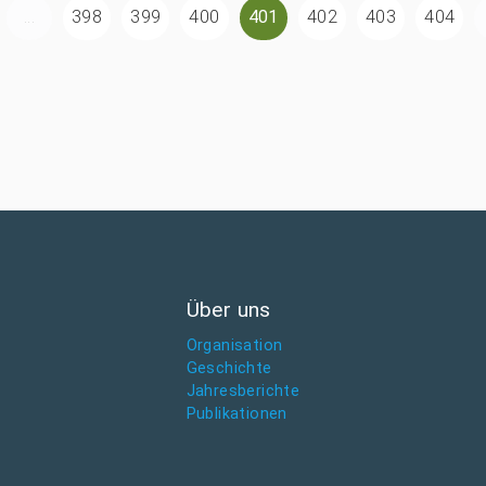
...
398
399
400
401
402
403
404
Über uns
Organisation
Geschichte
Jahresberichte
Publikationen