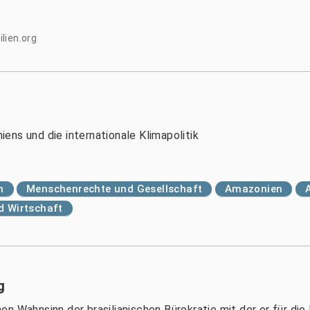
lien.org
ens und die internationale Klimapolitik
n
Menschenrechte und Gesellschaft
Amazonien
nd Wirtschaft
g
en Wahnsinn der brasilianischen Bürokratie mit der er für d