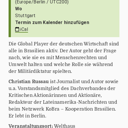
(Europe/Berlin / UTC200)
p
Wo
s
Stuttgart
:
Termin zum Kalender hinzufügen
/
iCal
/
w
Die Global Player der deutschen Wirtschaft sind
w
alle in Brasilien aktiv. Der Autor geht der Frage
w
nach, wie sie es mit Menschenrechten und
.
Umwelt halten und welche Rolle sie während
k
der Militärdiktatur spielten.
o
o
Christian Russau
ist Journalist und Autor sowie
p
u.a. Vorstandsmitglied des Dachverbandes der
e
Kritischen Aktionärinnen und Aktionäre,
r
Redakteur der Lateinamerika-Nachrichten und
a
beim Netzwerk KoBra – Kooperation Brasilien.
t
Er lebt in Berlin.
i
Veranstaltungsort:
Welthaus
o