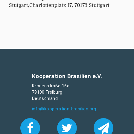
Stutgart,Charlottenplatz 17, 70173 Stuttgart
n
-
b
r
a
s
i
l
i
e
Kooperation Brasilien e.V.
n
.
Kronenstraße 16a
79100 Freiburg
o
Deutschland
r
g
info@kooperation-brasilien.org
/
d
e