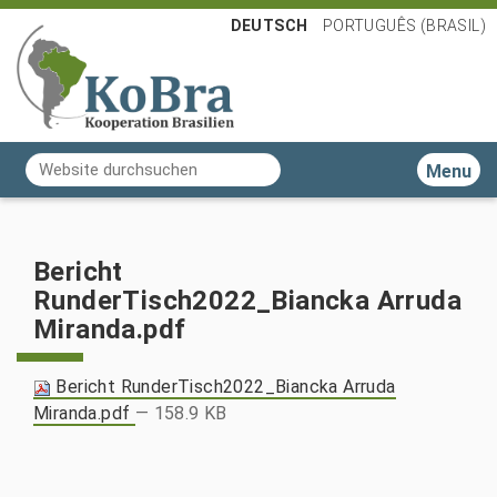
DEUTSCH
PORTUGUÊS (BRASIL)
Website durchsuchen
Toggle n
Erweiterte Suche…
Bericht
RunderTisch2022_Biancka Arruda
Miranda.pdf
Bericht RunderTisch2022_Biancka Arruda
Miranda.pdf
— 158.9 KB