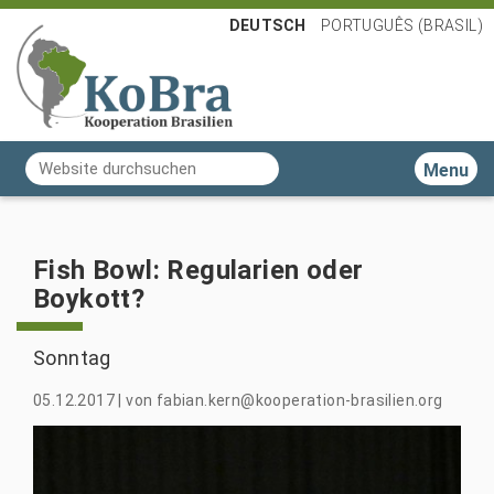
DEUTSCH
PORTUGUÊS (BRASIL)
Website durchsuchen
Toggle n
Erweiterte Suche…
Fish Bowl: Regularien oder
Boykott?
05.12.2017
|
von
fabian.kern@kooperation-brasilien.org