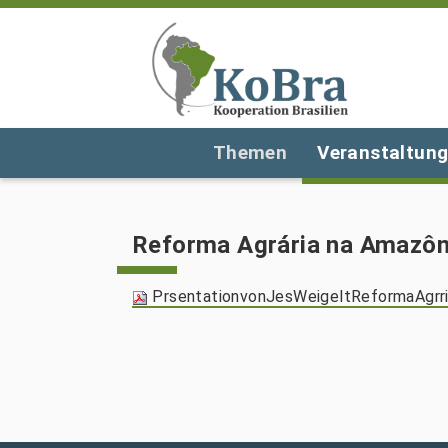
Themen
Veranstaltun
Reforma Agrária na Amazôn
PrsentationvonJesWeigeltReformaAgrr