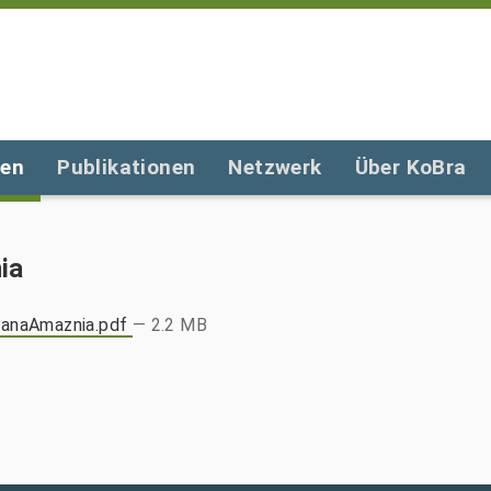
gen
Publikationen
Netzwerk
Über KoBra
ia
ianaAmaznia.pdf
— 2.2 MB