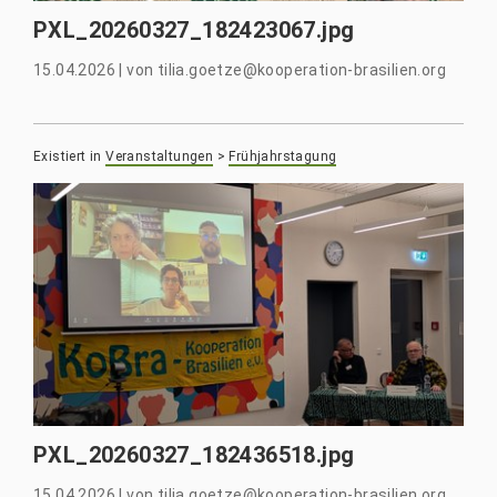
PXL_20260327_182423067.jpg
15.04.2026
|
von
tilia.goetze@kooperation-brasilien.org
Existiert in
Veranstaltungen
>
Frühjahrstagung
PXL_20260327_182436518.jpg
15.04.2026
|
von
tilia.goetze@kooperation-brasilien.org