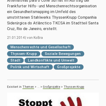
Alternativas para o Cone Sul hat im Auftrag der
Frankfurter Hilfs- und Menschenrechtsorganisation
ein Gesundheitsmapping im Umfeld des
umstrittenen Stahlwerks ThyssenKrupp Companhia
Siderúrgica do Atlânctico TKCSA im Stadtteil Santa
Cruz, Rio de Janeiro, erstellt.
21.01.2014
|
von
KoBra
Menschenrechte und Gesellschaft
Thyssen-Krupp
Soziale Bewegungen
Stadt
Landkonflikte und Umwelt
Politik und Wirtschaft
Großprojekte
Existiert in
Themen
>
…
>
Großprojekte
>
Thyssen-Krupp