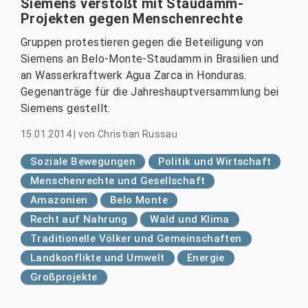
Siemens verstößt mit Staudamm-
Projekten gegen Menschenrechte
Gruppen protestieren gegen die Beteiligung von
Siemens an Belo-Monte-Staudamm in Brasilien und
an Wasserkraftwerk Agua Zarca in Honduras.
Gegenanträge für die Jahreshauptversammlung bei
Siemens gestellt.
15.01.2014
|
von
Christian Russau
Soziale Bewegungen
Politik und Wirtschaft
Menschenrechte und Gesellschaft
Amazonien
Belo Monte
Recht auf Nahrung
Wald und Klima
Traditionelle Völker und Gemeinschaften
Landkonflikte und Umwelt
Energie
Großprojekte