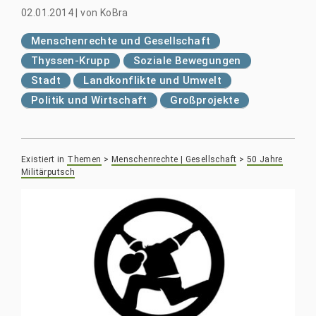
02.01.2014
|
von
KoBra
Menschenrechte und Gesellschaft
Thyssen-Krupp
Soziale Bewegungen
Stadt
Landkonflikte und Umwelt
Politik und Wirtschaft
Großprojekte
Existiert in
Themen
>
Menschenrechte | Gesellschaft
>
50 Jahre
Militärputsch