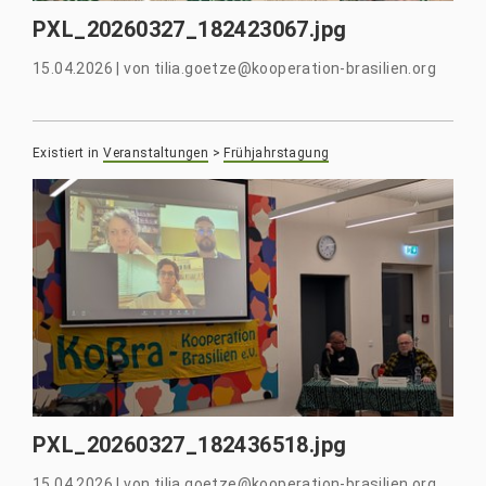
PXL_20260327_182423067.jpg
15.04.2026
|
von
tilia.goetze@kooperation-brasilien.org
Existiert in
Veranstaltungen
>
Frühjahrstagung
PXL_20260327_182436518.jpg
15.04.2026
|
von
tilia.goetze@kooperation-brasilien.org