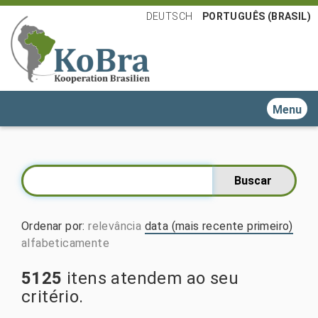
DEUTSCH
PORTUGUÊS (BRASIL)
Toggle n
Ordenar por
:
relevância
data (mais recente primeiro)
alfabeticamente
5125
itens atendem ao seu
critério.