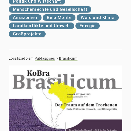
Politik und Wirtschaft
Menschenrechte und Gesellschaft
Amazonien
Belo Monte
Wald und Klima
Landkonflikte und Umwelt
Energie
Großprojekte
Localizado em
Publicações
>
Brasilicum