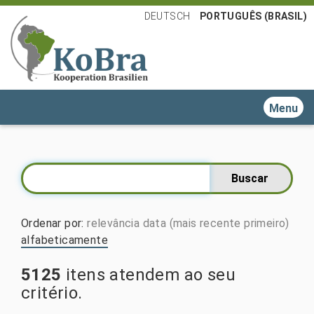
DEUTSCH
PORTUGUÊS (BRASIL)
Toggle n
Ordenar por
:
relevância
data (mais recente primeiro)
alfabeticamente
5125
itens atendem ao seu
critério.