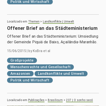
Politik und Wirtschaft
Localizado em
Themen
>
Landkonflikte | Umwelt
Offener Brief an das Städteministerium
Offener Brief an das Städteministerium: Umsiedlung
der Gemeinde Piquiá de Baixo, Açailândia-Maranhão.
15/06/2015
|
by
KoBra et al
Großprojekte
Menschenrechte und Gesellschaft
Amazonien
Landkonflikte und Umwelt
Politik und Wirtschaft
Localizado em
Publicações
>
Brasilicum
>
237 | O sonho secó