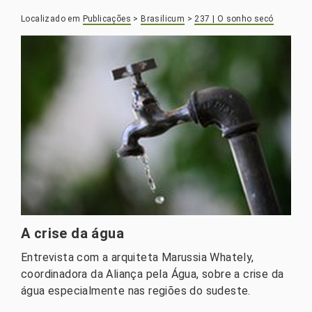
Localizado em
Publicações
>
Brasilicum
>
237 | O sonho secó
A crise da água
Entrevista com a arquiteta Marussia Whately,
coordinadora da Aliança pela Água, sobre a crise da
água especialmente nas regiões do sudeste.