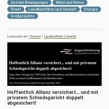
Soziale Bewegungen
Wald und Klima
Stadt
Landkonflikte und Umwelt
Energie
Großprojekte
Localizado em
Themen
>
Landkonflikte | Umwelt
Hoffentlich Allianz versichert… und mit
privatem Schiedsgericht doppelt
abgesichert!