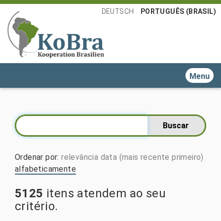
DEUTSCH
PORTUGUÊS (BRASIL)
Toggle n
Ordenar por
:
relevância
data (mais recente primeiro)
alfabeticamente
5125
itens atendem ao seu
critério.