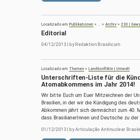
Localizado em
Publikationen
>
…
>
Archiv
>
230 | Gewa
Editorial
04/12/2013
|
by
Redaktion Brasilicum
Localizado em
Themen
>
Landkonflikte | Umwelt
Unterschriften-Liste für die Kün
Atomabkommens im Jahr 2014!
Wir bitte Euch um Euer Mitzeichnen der Un
Brasilien, in der wir die Kündigung des d
Abkommen jährt sich demnächst zum 40. Mal
dass BrasilianerInnen und Deutsche zu der 
01/12/2013
|
by
Articulação Antinuclear Brasi