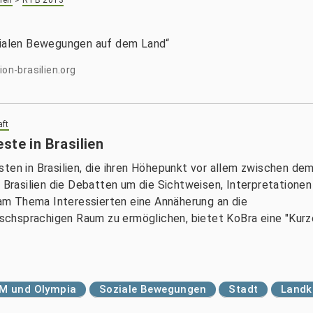
ien
>
RTB 2013
ozialen Bewegungen auf dem Land“
n-brasilien.org
aft
ste in Brasilien
ten in Brasilien, die ihren Höhepunkt vor allem zwischen de
n Brasilien die Debatten um die Sichtweisen, Interpretationen
m Thema Interessierten eine Annäherung an die
chsprachigen Raum zu ermöglichen, bietet KoBra eine "Kurz
M und Olympia
Soziale Bewegungen
Stadt
Landk