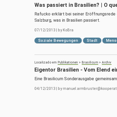
Was passiert in Brasilien? | O q
Rafucko erklärt bei seiner Eröffnungsrede d
Salzburg, was in Brasilien passiert.
07/12/2013
|
by
KoBra
Soziale Bewegungen
Stadt
Mensc
Localizado em
Publikationen
>
Brasilicum
>
Archiv
Eigentor Brasilien - Vom Elend e
Eine Brasilicum Sonderausgabe gemeinsam m
04/12/2013
|
by
manuel.armbruster@kooperatio