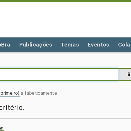
oBra
Publicações
Temas
Eventos
Cola
primeiro)
alfabeticamente
ritério.
aft