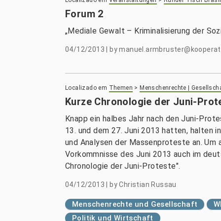
Localizado em
Veranstaltungen
>
Runder Tisch Brasil
Forum 2
„Mediale Gewalt – Kriminalisierung der S
04/12/2013
|
by
manuel.armbruster@kooperatio
Localizado em
Themen
>
Menschenrechte | Gesellsch
Kurze Chronologie der Juni-Prote
Knapp ein halbes Jahr nach den Juni-Protes
13. und dem 27. Juni 2013 hatten, halten i
und Analysen der Massenproteste an. Um a
Vorkommnisse des Juni 2013 auch im deuts
Chronologie der Juni-Proteste".
04/12/2013
|
by
Christian Russau
Menschenrechte und Gesellschaft
W
Politik und Wirtschaft