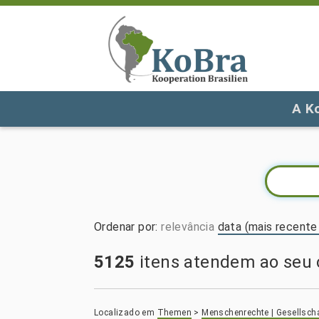
A K
Ordenar por
:
relevância
data (mais recente 
5125
itens atendem ao seu c
Localizado em
Themen
>
Menschenrechte | Gesellsch