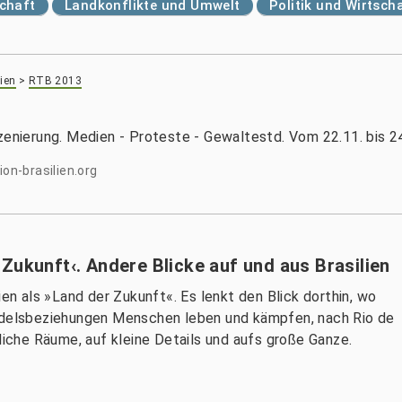
chaft
Landkonflikte und Umwelt
Politik und Wirtsch
ien
>
RTB 2013
zenierung. Medien - Proteste - Gewaltestd. Vom 22.11. bis 2
n-brasilien.org
Zukunft‹. Andere Blicke auf und aus Brasilien
ien als »Land der Zukunft«. Es lenkt den Blick dorthin, wo
elsbeziehungen Menschen leben und kämpfen, nach Rio de
dliche Räume, auf kleine Details und aufs große Ganze.