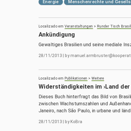
Energie
Menschenrechte und Gesells
Localizado em
Veranstaltungen
>
Runder Tisch Brasil
Ankündigung
Gewaltiges Brasilien und seine mediale Ins
28/11/2013
|
by
manuel.armbruster@kooperatio
Localizado em
Publikationen
>
Weitere
Widerständigkeiten im ›Land der 
Dieses Buch hinterfragt das Bild von Brasil
zwischen Wachstumszahlen und Außenhand
Janeiro, nach São Paulo, in urbane und län
28/11/2013
|
by
KoBra