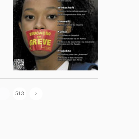
...
513