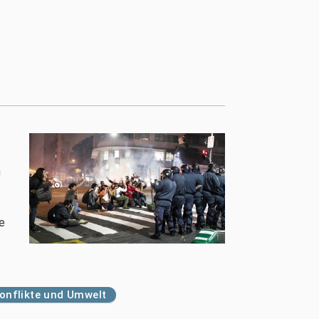
m
e
onflikte und Umwelt