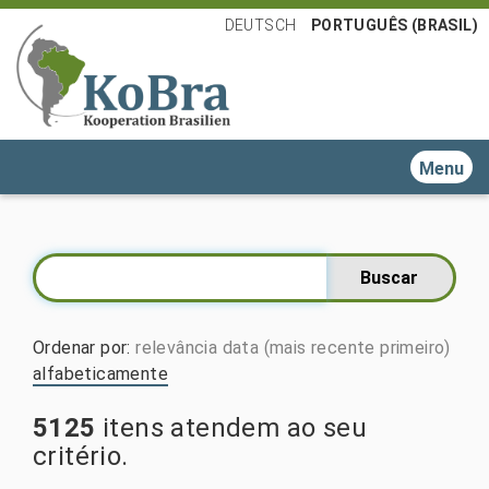
DEUTSCH
PORTUGUÊS (BRASIL)
Toggle n
Ordenar por
:
relevância
data (mais recente primeiro)
alfabeticamente
5125
itens atendem ao seu
critério.