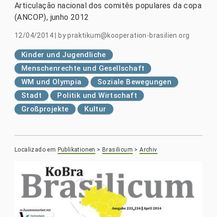
Articulação nacional dos comitês populares da copa
(ANCOP), junho 2012
12/04/2014
|
by
praktikum@kooperation-brasilien.org
Kinder und Jugendliche
Menschenrechte und Gesellschaft
WM und Olympia
Soziale Bewegungen
Stadt
Politik und Wirtschaft
Großprojekte
Kultur
Localizado em
Publikationen
>
Brasilicum
>
Archiv