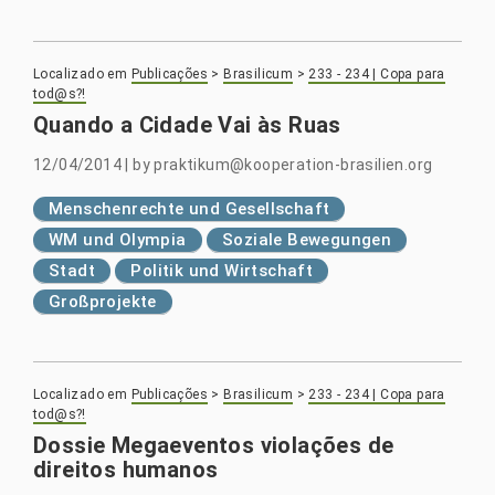
Localizado em
Publicações
>
Brasilicum
>
233 - 234 | Copa para
tod@s?!
Quando a Cidade Vai às Ruas
12/04/2014
|
by
praktikum@kooperation-brasilien.org
Menschenrechte und Gesellschaft
WM und Olympia
Soziale Bewegungen
Stadt
Politik und Wirtschaft
Großprojekte
Localizado em
Publicações
>
Brasilicum
>
233 - 234 | Copa para
tod@s?!
Dossie Megaeventos violações de
direitos humanos