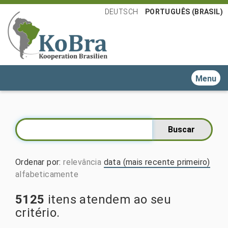
DEUTSCH
PORTUGUÊS (BRASIL)
Toggle n
Ordenar por
:
relevância
data (mais recente primeiro)
alfabeticamente
5125
itens atendem ao seu
critério.