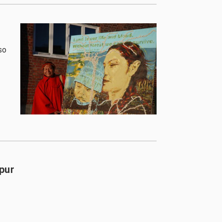
so
pur