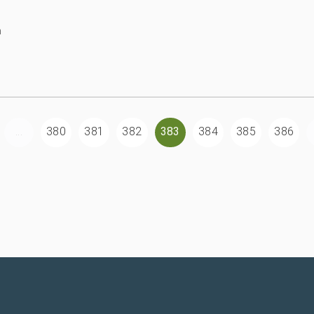
n
...
380
381
382
383
384
385
386