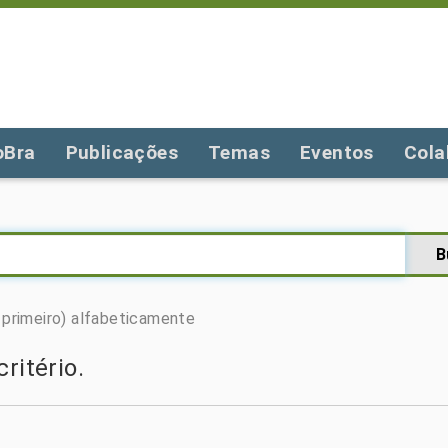
oBra
Publicações
Temas
Eventos
Cola
primeiro)
alfabeticamente
ritério.