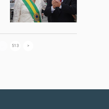
...
513