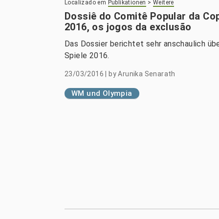
Localizado em
Publikationen
>
Weitere
Dossiê do Comitê Popular da Cop
2016, os jogos da exclusão
Das Dossier berichtet sehr anschaulich ü
Spiele 2016.
23/03/2016
|
by
Arunika Senarath
WM und Olympia