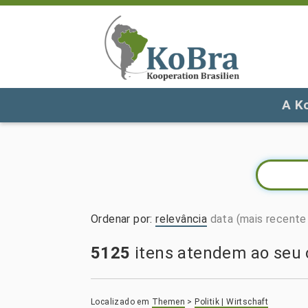
A K
Ordenar por
:
relevância
data (mais recente 
5125
itens atendem ao seu c
Localizado em
Themen
>
Politik | Wirtschaft