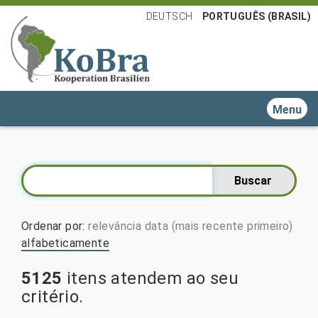
DEUTSCH
PORTUGUÊS (BRASIL)
Toggle n
Ordenar por
:
relevância
data (mais recente primeiro)
alfabeticamente
5125
itens atendem ao seu
critério.