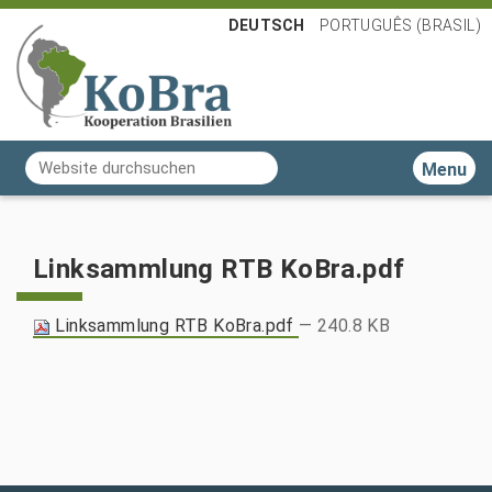
DEUTSCH
PORTUGUÊS (BRASIL)
Website durchsuchen
Toggle n
Erweiterte Suche…
Linksammlung RTB KoBra.pdf
Linksammlung RTB KoBra.pdf
— 240.8 KB