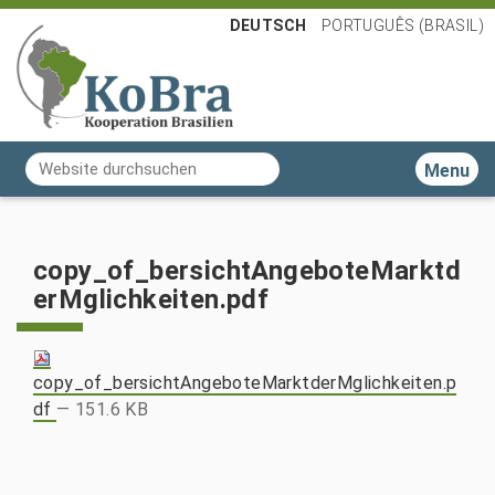
DEUTSCH
PORTUGUÊS (BRASIL)
Website durchsuchen
Toggle n
Erweiterte Suche…
copy_of_bersichtAngeboteMarktd
erMglichkeiten.pdf
copy_of_bersichtAngeboteMarktderMglichkeiten.p
df
— 151.6 KB