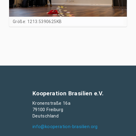
Z
Größe: 1213.5390625KB
e
i
g
e
B
i
l
d
i
n
v
Kooperation Brasilien e.V.
o
Kronenstraße 16a
l
79100 Freiburg
l
Deutschland
e
r
info@kooperation-brasilien.org
G