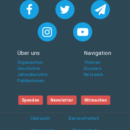
r
ö
ß
e
…
Über uns
Navigation
Organisation
Themen
Geschichte
Dossiers
Jahresberichte
Netzwerk
Publikationen
Spenden
Newsletter
Mitmachen
Übersicht
Barrierefreiheit