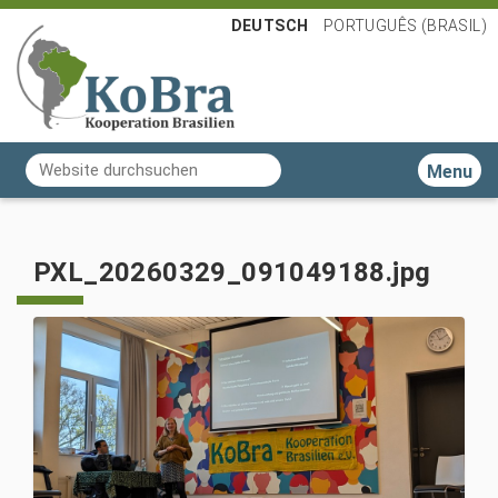
DEUTSCH
PORTUGUÊS (BRASIL)
Website durchsuchen
Toggle n
Erweiterte Suche…
PXL_20260329_091049188.jpg