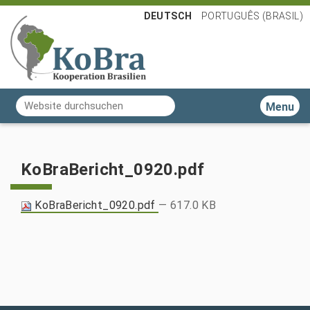
DEUTSCH
PORTUGUÊS (BRASIL)
Website durchsuchen
Toggle n
Erweiterte Suche…
KoBraBericht_0920.pdf
KoBraBericht_0920.pdf
— 617.0 KB