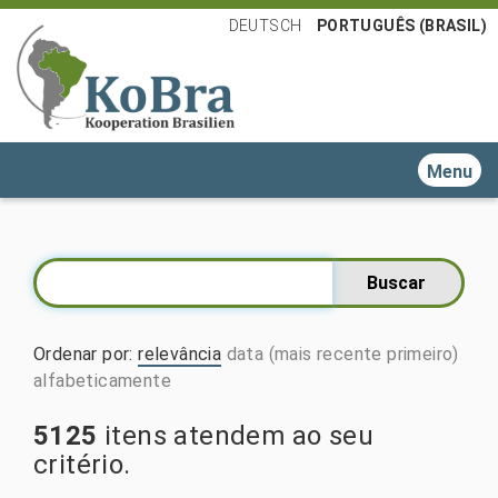
DEUTSCH
PORTUGUÊS (BRASIL)
Toggle n
Ordenar por
:
relevância
data (mais recente primeiro)
alfabeticamente
5125
itens atendem ao seu
critério.