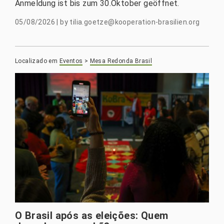
Anmeldung ist bis zum 30.Oktober geöffnet.
05/08/2026
|
by
tilia.goetze@kooperation-brasilien.org
Localizado em
Eventos
>
Mesa Redonda Brasil
O Brasil após as eleições: Quem