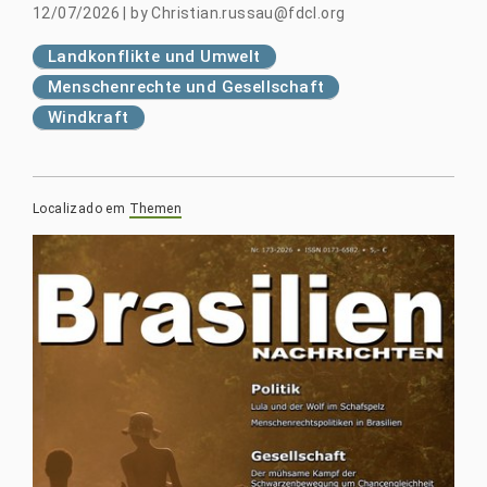
12/07/2026
|
by
Christian.russau@fdcl.org
Landkonflikte und Umwelt
Menschenrechte und Gesellschaft
Windkraft
Localizado em
Themen