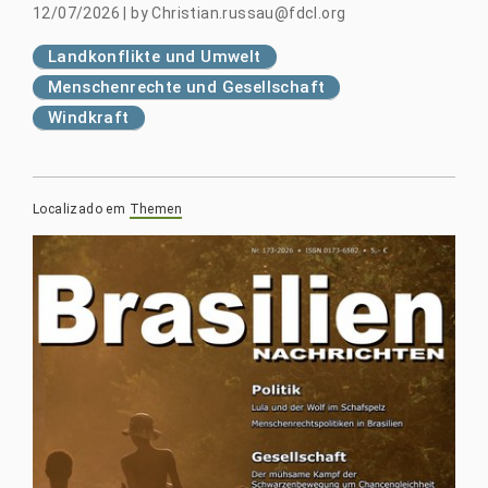
12/07/2026
|
by
Christian.russau@fdcl.org
Landkonflikte und Umwelt
Menschenrechte und Gesellschaft
Windkraft
Localizado em
Themen