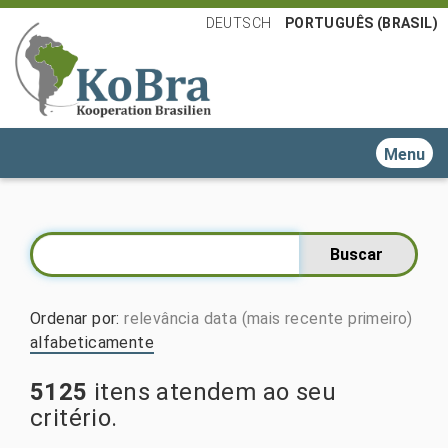
DEUTSCH
PORTUGUÊS (BRASIL)
Toggle n
Ordenar por
:
relevância
data (mais recente primeiro)
alfabeticamente
5125
itens atendem ao seu
critério.