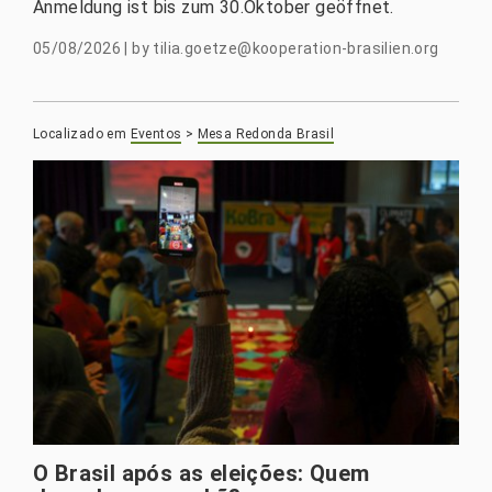
Anmeldung ist bis zum 30.Oktober geöffnet.
05/08/2026
|
by
tilia.goetze@kooperation-brasilien.org
Localizado em
Eventos
>
Mesa Redonda Brasil
O Brasil após as eleições: Quem