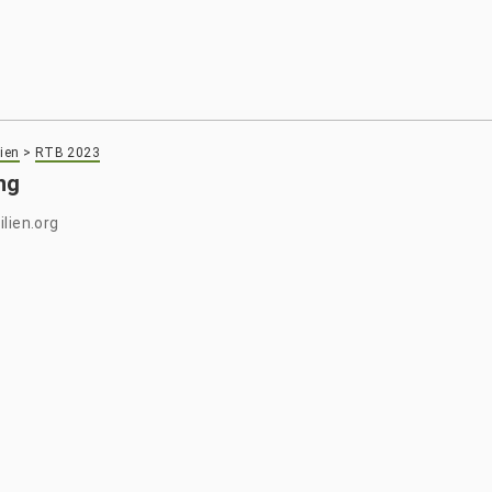
ien
>
RTB 2023
ng
lien.org