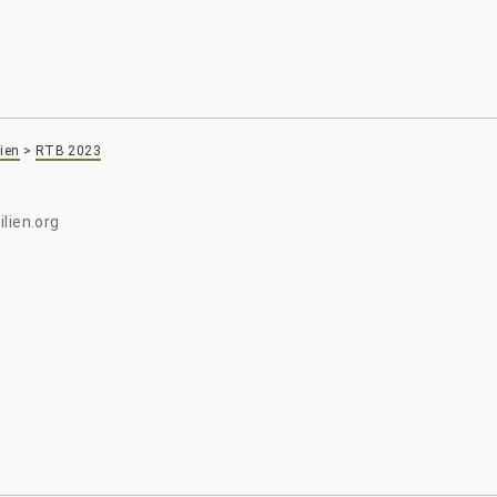
ien
>
RTB 2023
lien.org