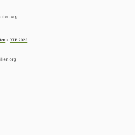
ilien.org
ien
>
RTB 2023
lien.org