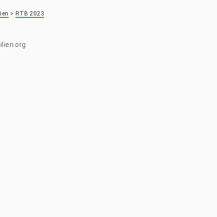
ien
>
RTB 2023
lien.org