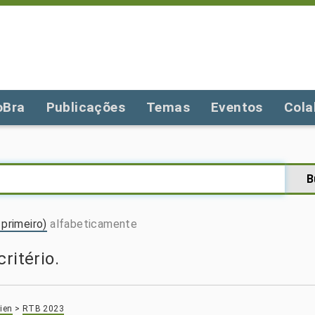
oBra
Publicações
Temas
Eventos
Cola
primeiro)
alfabeticamente
ritério.
ien
>
RTB 2023