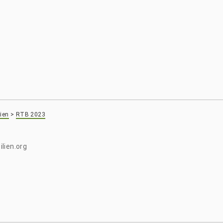
ien
>
RTB 2023
lien.org