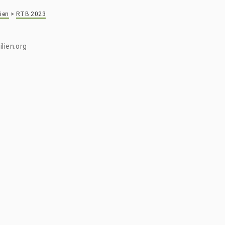
ien
>
RTB 2023
lien.org