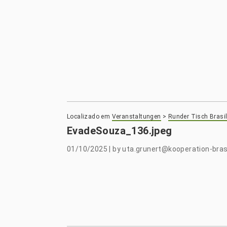
Localizado em
Veranstaltungen
>
Runder Tisch Brasil
EvadeSouza_136.jpeg
01/10/2025
|
by
uta.grunert@kooperation-brasi