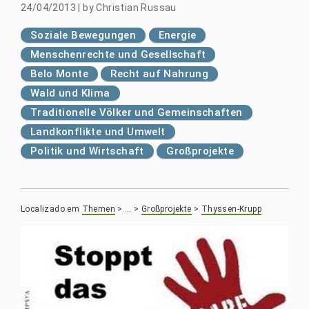
24/04/2013
|
by
Christian Russau
Soziale Bewegungen
Energie
Menschenrechte und Gesellschaft
Belo Monte
Recht auf Nahrung
Wald und Klima
Traditionelle Völker und Gemeinschaften
Landkonflikte und Umwelt
Politik und Wirtschaft
Großprojekte
Localizado em
Themen
>
…
>
Großprojekte
>
Thyssen-Krupp