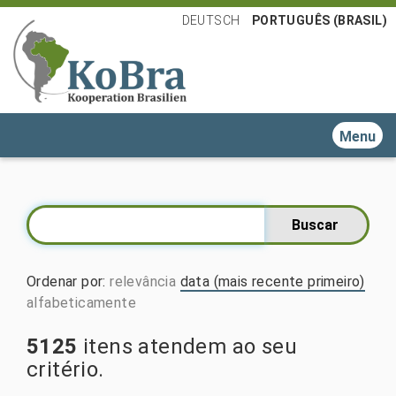
DEUTSCH
PORTUGUÊS (BRASIL)
Toggle n
Ordenar por
:
relevância
data (mais recente primeiro)
alfabeticamente
5125
itens atendem ao seu
critério.