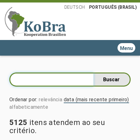
DEUTSCH
PORTUGUÊS (BRASIL)
Toggle n
Ordenar por
:
relevância
data (mais recente primeiro)
alfabeticamente
5125
itens atendem ao seu
critério.