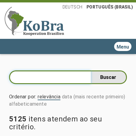
DEUTSCH
PORTUGUÊS (BRASIL)
Toggle n
Ordenar por
:
relevância
data (mais recente primeiro)
alfabeticamente
5125
itens atendem ao seu
critério.