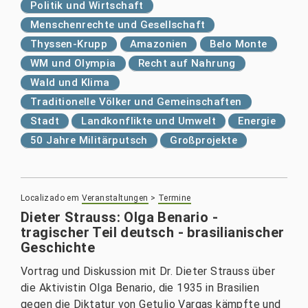
Politik und Wirtschaft
Menschenrechte und Gesellschaft
Thyssen-Krupp
Amazonien
Belo Monte
WM und Olympia
Recht auf Nahrung
Wald und Klima
Traditionelle Völker und Gemeinschaften
Stadt
Landkonflikte und Umwelt
Energie
50 Jahre Militärputsch
Großprojekte
Localizado em
Veranstaltungen
>
Termine
Dieter Strauss: Olga Benario -
tragischer Teil deutsch - brasilianischer
Geschichte
Vortrag und Diskussion mit Dr. Dieter Strauss über
die Aktivistin Olga Benario, die 1935 in Brasilien
gegen die Diktatur von Getulio Vargas kämpfte und