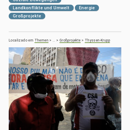
Landkonflikte und Umwelt
Energie
Großprojekte
Localizado em
Themen
>
…
>
Großprojekte
>
Thyssen-Krupp