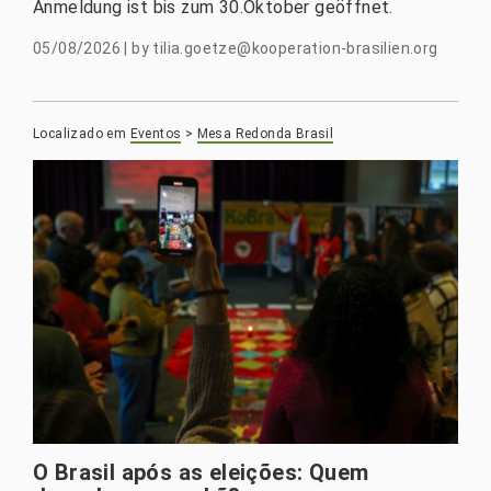
Anmeldung ist bis zum 30.Oktober geöffnet.
05/08/2026
|
by
tilia.goetze@kooperation-brasilien.org
Localizado em
Eventos
>
Mesa Redonda Brasil
O Brasil após as eleições: Quem