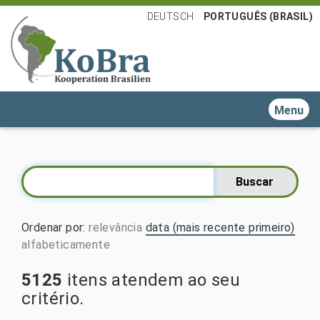
DEUTSCH
PORTUGUÊS (BRASIL)
Toggle n
Ordenar por
:
relevância
data (mais recente primeiro)
alfabeticamente
5125
itens atendem ao seu
critério.