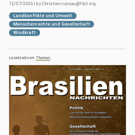
12/07/2026
|
by
Christian.russau@fdcl.org
Landkonflikte und Umwelt
Menschenrechte und Gesellschaft
Windkraft
Localizado em
Themen