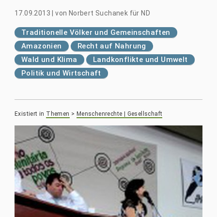
17.09.2013
|
von
Norbert Suchanek für ND
Traditionelle Völker und Gemeinschaften
Amazonien
Recht auf Nahrung
Wald und Klima
Landkonflikte und Umwelt
Politik und Wirtschaft
Existiert in
Themen
>
Menschenrechte | Gesellschaft