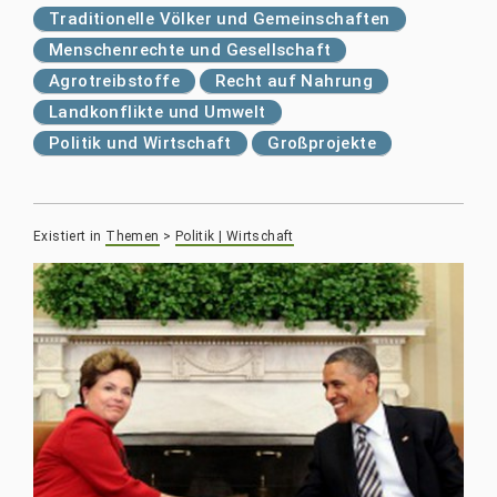
Traditionelle Völker und Gemeinschaften
Menschenrechte und Gesellschaft
Agrotreibstoffe
Recht auf Nahrung
Landkonflikte und Umwelt
Politik und Wirtschaft
Großprojekte
Existiert in
Themen
>
Politik | Wirtschaft