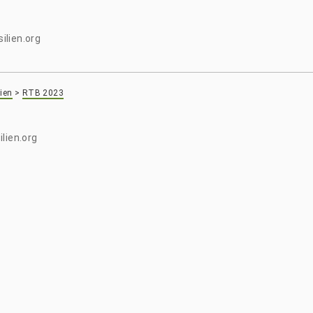
ilien.org
ien
>
RTB 2023
lien.org