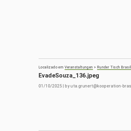
Localizado em
Veranstaltungen
>
Runder Tisch Brasil
EvadeSouza_136.jpeg
01/10/2025
|
by
uta.grunert@kooperation-brasi