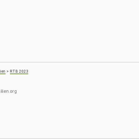
ien
>
RTB 2023
lien.org