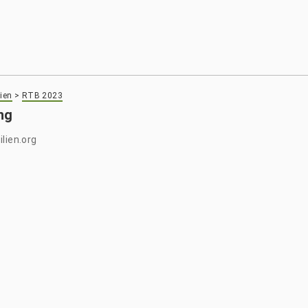
ien
>
RTB 2023
ng
lien.org