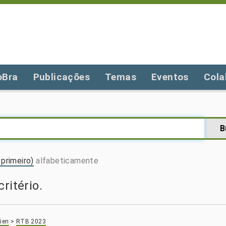
oBra
Publicações
Temas
Eventos
Cola
primeiro)
alfabeticamente
ritério.
ien
>
RTB 2023