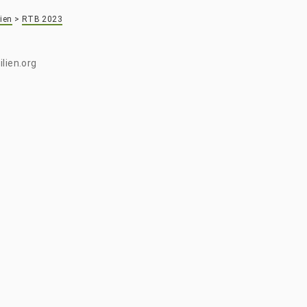
ien
>
RTB 2023
lien.org