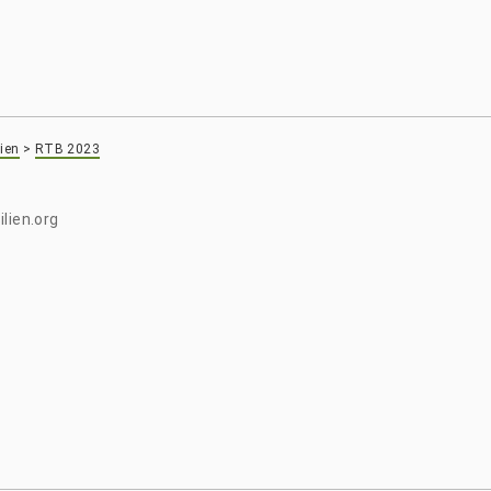
ien
>
RTB 2023
lien.org