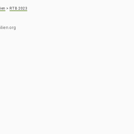
ien
>
RTB 2023
lien.org