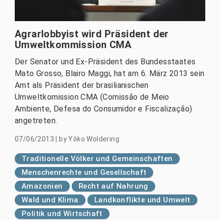
Agrarlobbyist wird Präsident der
Umweltkommission CMA
Der Senator und Ex-Präsident des Bundesstaates
Mato Grosso, Blairo Maggi, hat am 6. März 2013 sein
Amt als Präsident der brasilianischen
Umweltkomission CMA (Comissão de Meio
Ambiente, Defesa do Consumidor e Fiscalização)
angetreten.
07/06/2013
|
by
Yôko Woldering
Traditionelle Völker und Gemeinschaften
Menschenrechte und Gesellschaft
Amazonien
Recht auf Nahrung
Wald und Klima
Landkonflikte und Umwelt
Politik und Wirtschaft