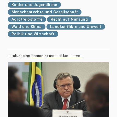
Kinder und Jugendliche
Menschenrechte und Gesellschaft
Agrotreibstoffe
Recht auf Nahrung
Wald und Klima
Landkonflikte und Umwelt
Politik und Wirtschaft
Localizado em
Themen
>
Landkonflikte | Umwelt