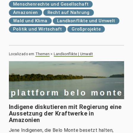
Menschenrechte und Gesellschaft
Amazonien
Recht auf Nahrung
Wald und Klima
Landkonflikte und Umwelt
Politik und Wirtschaft
Großprojekte
Localizado em
Themen
>
Landkonflikte | Umwelt
Indigene diskutieren mit Regierung eine
Aussetzung der Kraftwerke in
Amazonien
Jene Indigenen, die Belo Monte besetzt halten,