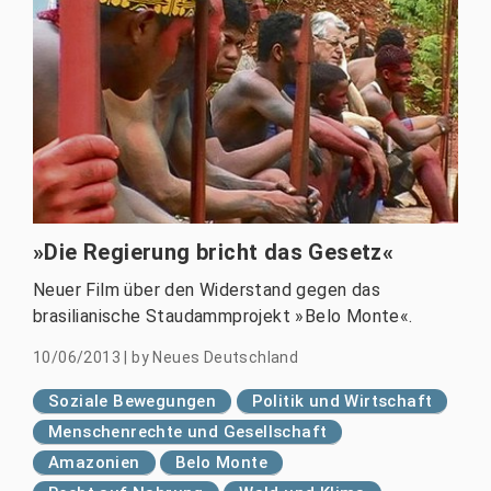
»Die Regierung bricht das Gesetz«
Neuer Film über den Widerstand gegen das
brasilianische Staudammprojekt »Belo Monte«.
10/06/2013
|
by
Neues Deutschland
Soziale Bewegungen
Politik und Wirtschaft
Menschenrechte und Gesellschaft
Amazonien
Belo Monte