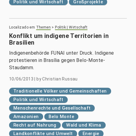
Politik und Wirtschaft
Großprojekte
Localizado em
Themen
>
Politik | Wirtschaft
Konflikt um indigene Territorien in
Brasilien
Indigenenbehörde FUNAI unter Druck. Indigene
protestieren in Brasília gegen Belo-Monte-
Staudamm.
10/06/2013
|
by
Christian Russau
Traditionelle Völker und Gemeinschaften
Politik und Wirtschaft
Menschenrechte und Gesellschaft
Amazonien
Belo Monte
Recht auf Nahrung
Wald und Klima
Landkonflikte und Umwelt
Energie