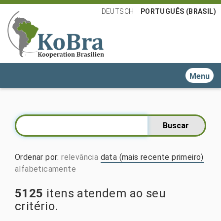
DEUTSCH
PORTUGUÊS (BRASIL)
Toggle n
Ordenar por
:
relevância
data (mais recente primeiro)
alfabeticamente
5125
itens atendem ao seu
critério.