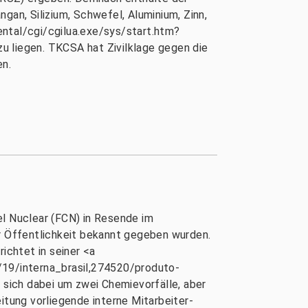
gan, Silizium, Schwefel, Aluminium, Zinn,
ental/cgi/cgilua.exe/sys/start.htm?
u liegen. TKCSA hat Zivilklage gegen die
en.
el Nuclear (FCN) in Resende im
er Öffentlichkeit bekannt gegeben wurden.
ichtet in seiner <a
/19/interna_brasil,274520/produto-
sich dabei um zwei Chemievorfälle, aber
itung vorliegende interne Mitarbeiter-