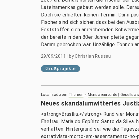
Lateinamerikas gebaut werden solle. Darau
Doch sie erhielten keinen Termin. Dann pas
Fischer sind sich sicher, dass bei den Au
Feststoffen sich anreichernden Schwerme
der bereits in den 80er Jahren pleite gega
Damm gebrochen war: Unzählige Tonnen an S
29/09/2011
|
by
Christian Russau
Großprojekte
Localizado em
Themen
>
Menschenrechte | Gesellsch
Neues skandalumwittertes Justi
<strong>Brasília.</strong> Rund vier Mona
Ehefrau, Maria do Espírito Santo da Silva,
verhaften. Hintergrund sei, wie die Tages
extrativista-morto-em-assentamento-no-p