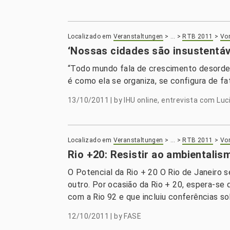
Localizado em
Veranstaltungen
>
…
>
RTB 2011
>
Vor
‘Nossas cidades são insustentáv
“Todo mundo fala de crescimento desorden
é como ela se organiza, se configura de fat
13/10/2011
|
by
IHU online, entrevista com Luc
Localizado em
Veranstaltungen
>
…
>
RTB 2011
>
Vor
Rio +20: Resistir ao ambientalis
O Potencial da Rio + 20 O Rio de Janeiro 
outro. Por ocasião da Rio + 20, espera-se
com a Rio 92 e que incluiu conferências s
12/10/2011
|
by
FASE