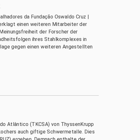
k
balhadores da Fundação Oswaldo Cruz |
klagt einen weiteren Mitarbeiter der
Meinungsfreiheit der Forscher der
ndheitsfolgen ihres Stahlkomplexes in
klage gegen einen weiteren Angestellten
a do Atlântico (TKCSA) von ThyssenKrupp
kochers auch giftige Schwermetalle. Dies
CRUZ) ergeben. Demnach enthalte der