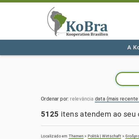
A K
Ordenar por
:
relevância
data (mais recente 
5125
itens atendem ao seu c
Localizado em
Themen
>
Politik | Wirtschaft
>
Großpro