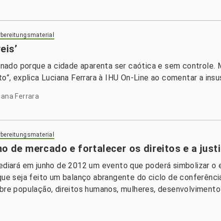
bereitungsmaterial
eis’
ado porque a cidade aparenta ser caótica e sem controle. 
o”, explica Luciana Ferrara à IHU On-Line ao comentar a insus
iana Ferrara
bereitungsmaterial
mo de mercado e fortalecer os direitos e a just
sediará em junho de 2012 um evento que poderá simbolizar o 
 que seja feito um balanço abrangente do ciclo de conferênci
obre população, direitos humanos, mulheres, desenvolvimento 