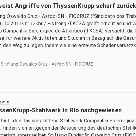
weist Angriffe von ThyssenKrupp scharf zurüc
ng Oswaldo Cruz - Asfoc-SN - FIOCRUZ ("Sindicato dos Tra
.10.2011<br /><br /><strong>TKCSA greift erneut an und ver
 Companhia Siderúrgica do Atlântico (TKCSA) versucht, die 
e für weitere Aktivitäten und Studien in Bezug auf die Gesu
 in den Weg zu legen, indem sie eine erneute Schadensersatz
 Stiftung Oswaldo Cruz - Asfoc-SN - FIOCRUZ
jekte
ssenKrupp-Stahlwerk in Rio nachgewiesen
Staub, den das umstrittene Stahlwerk Companhia Siderúrgic
rt, finden sich entgegen der Beteuerung des deutschen Stahl
sterium unterstellten Stiftung Fundação Oswaldo Cruz (FIO