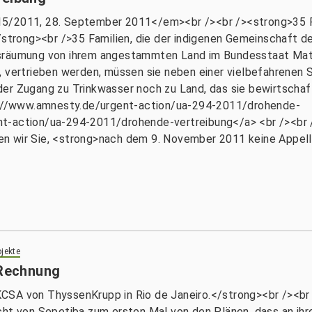
015/2011, 28. September 2011</em><br /><br /><strong>3
><br />35 Familien, die der indigenen Gemeinschaft der G
gsräumung von ihrem angestammten Land im Bundesstaat Mat
, vertrieben werden, müssen sie neben einer vielbefahrenen 
er Zugang zu Trinkwasser noch zu Land, das sie bewirtschaf
tp://www.amnesty.de/urgent-action/ua-294-2011/drohende-
t-action/ua-294-2011/drohende-vertreibung</a> <br /><br /
itten wir Sie, <strong>nach dem 9. November 2011 keine Appel
jekte
 Rechnung
CSA von ThyssenKrupp in Rio de Janeiro.</strong><br /><br
cht von Sepetiba zum ersten Mal von den Plänen, dass an ih