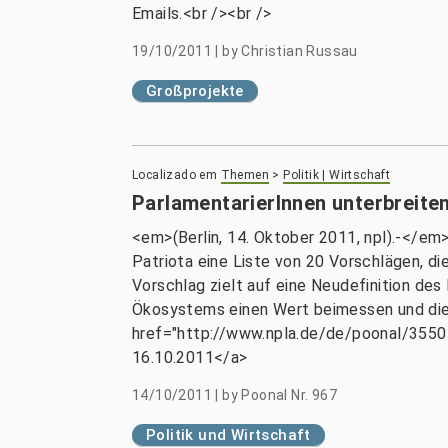
Emails.<br /><br />
19/10/2011
|
by
Christian Russau
Großprojekte
Localizado em
Themen
>
Politik | Wirtschaft
ParlamentarierInnen unterbreite
<em>(Berlin, 14. Oktober 2011, npl).-</e
Patriota eine Liste von 20 Vorschlägen, di
Vorschlag zielt auf eine Neudefinition de
Ökosystems einen Wert beimessen und dies
href="http://www.npla.de/de/poonal/3550-
16.10.2011</a>
14/10/2011
|
by
Poonal Nr. 967
Politik und Wirtschaft