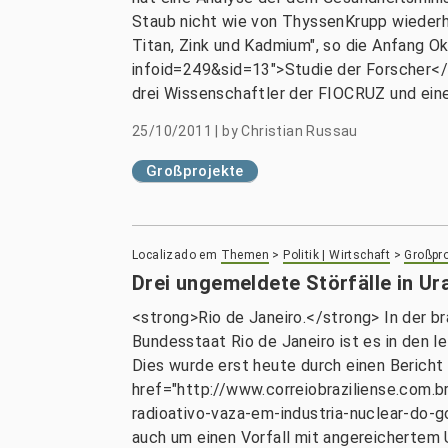
Staub nicht wie von ThyssenKrupp wiederhol
Titan, Zink und Kadmium", so die Anfang O
infoid=249&sid=13">Studie der Forscher</a
drei Wissenschaftler der FIOCRUZ und eine
25/10/2011
|
by
Christian Russau
Großprojekte
Localizado em
Themen
>
Politik | Wirtschaft
>
Großpro
Drei ungemeldete Störfälle in U
<strong>Rio de Janeiro.</strong> In der b
Bundesstaat Rio de Janeiro ist es in den 
Dies wurde erst heute durch einen Bericht 
href="http://www.correiobraziliense.com.
radioativo-vaza-em-industria-nuclear-do-
auch um einen Vorfall mit angereichertem U