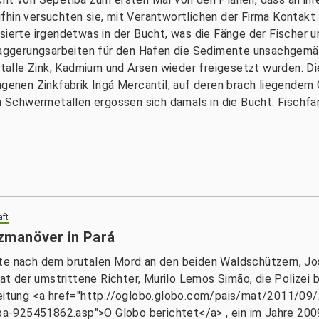
fhin versuchten sie, mit Verantwortlichen der Firma Kontak
sierte irgendetwas in der Bucht, was die Fänge der Fischer u
sbaggerungsarbeiten für den Hafen die Sedimente unsachgemä
talle Zink, Kadmium und Arsen wieder freigesetzt wurden. 
ngenen Zinkfabrik Ingá Mercantil, auf deren brach liegendem 
chwermetallen ergossen sich damals in die Bucht. Fischfang
aft
zmanöver in Pará
te nach dem brutalen Mord an den beiden Waldschützern, José
 hat der umstrittene Richter, Murilo Lemos Simão, die Polizei
zeitung <a href="http://oglobo.globo.com/pais/mat/2011/09/
a-925451862.asp">O Globo berichtet</a> , ein im Jahre 200