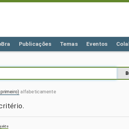
oBra
Publicações
Temas
Eventos
Cola
primeiro)
alfabeticamente
ritério.
jekte