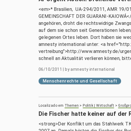
<em>* Brasilien, UA-294/2011, AMR 19/
GEMEINSCHAFT DER GUARANI-KAIOWÁ</strong
angehören, droht die rechtswidrige Zwan
auf dem sie schon seit Generationen leben
gelegenen Ortes leben. Dort haben sie wed
amnesty international unter: <a href="ht
vertreibung">http://www.amnesty.de/urgen
schnell an Aktualität verlieren können, b
06/10/2011
|
by
amnesty international
Menschenrechte und Gesellschaft
Localizado em
Themen
>
Politik | Wirtschaft
>
Großpro
Die Fischer hatte keiner auf der
<strong>Der Konflikt um das Stahlwerk TK
2007 an. Damals hörten die Fischer der Bu