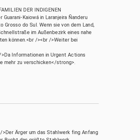
5 FAMILIEN DER INDIGENEN
uarani-Kaiowá in Laranjeira Ñanderu
o Grosso do Sul. Wenn sie von dem Land,
Schnellstraße im Außenbezirk eines nahe
ten können.<br /><br />Weiter bei
>Da Informationen in Urgent Actions
le mehr zu verschicken</strong>.
 />Der Ärger um das Stahlwerk fing Anfang
rer Bucht das größte Stahlwerk