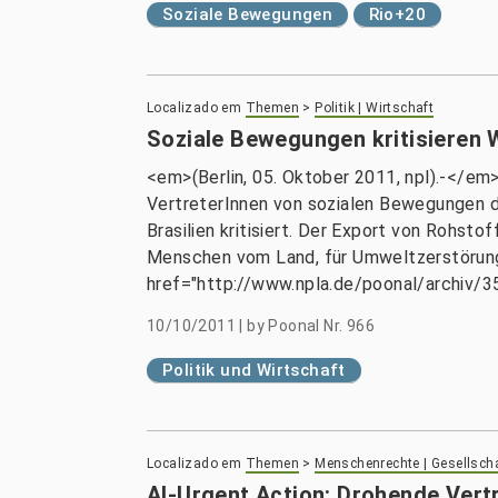
Soziale Bewegungen
Rio+20
Localizado em
Themen
>
Politik | Wirtschaft
Soziale Bewegungen kritisieren
<em>(Berlin, 05. Oktober 2011, npl).-</em
VertreterInnen von sozialen Bewegungen d
Brasilien kritisiert. Der Export von Rohst
Menschen vom Land, für Umweltzerstörung 
href="http://www.npla.de/poonal/archiv/
10/10/2011
|
by
Poonal Nr. 966
Politik und Wirtschaft
Localizado em
Themen
>
Menschenrechte | Gesellsch
AI-Urgent Action: Drohende Vert