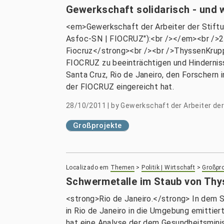
Gewerkschaft solidarisch - und 
<em>Gewerkschaft der Arbeiter der Stiftu
Asfoc-SN | FIOCRUZ"):<br /></em><br />26
Fiocruz</strong><br /><br />ThyssenKrupp
FIOCRUZ zu beeinträchtigen und Hinderniss
Santa Cruz, Rio de Janeiro, den Forschern
der FIOCRUZ eingereicht hat.
28/10/2011
|
by
Gewerkschaft der Arbeiter der
Großprojekte
Localizado em
Themen
>
Politik | Wirtschaft
>
Großpro
Schwermetalle im Staub von Thy
<strong>Rio de Janeiro.</strong> In dem 
in Rio de Janeiro in die Umgebung emittie
hat eine Analyse der dem Gesundheitsmini