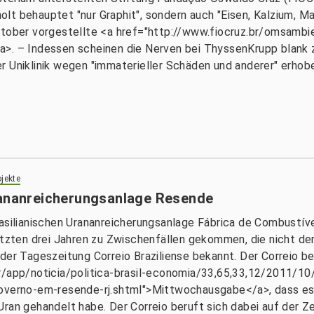
t behauptet "nur Graphit", sondern auch "Eisen, Kalzium, Man
ktober vorgestellte <a href="http://www.fiocruz.br/omsambi
>. – Indessen scheinen die Nerven bei ThyssenKrupp blank z
r Uniklinik wegen "immaterieller Schäden und anderer" erhob
jekte
rananreicherungsanlage Resende
rasilianischen Urananreicherungsanlage Fábrica de Combustív
letzten drei Jahren zu Zwischenfällen gekommen, die nicht d
der Tageszeitung Correio Braziliense bekannt. Der Correio ber
br/app/noticia/politica-brasil-economia/33,65,33,12/2011/10
governo-em-resende-rj.shtml">Mittwochausgabe</a>, dass es 
ran gehandelt habe. Der Correio beruft sich dabei auf der Ze